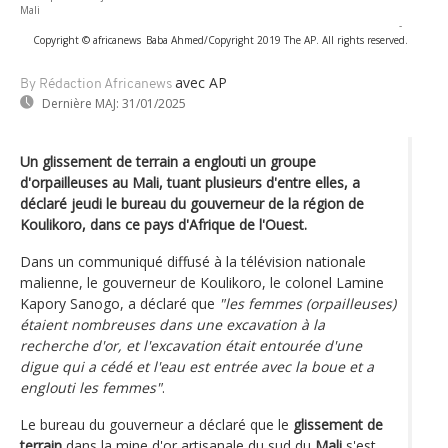
Mali
-
Copyright © africanews
Baba Ahmed/Copyright 2019 The AP. All rights reserved.
avec AP
By Rédaction Africanews
Dernière MAJ:
31/01/2025
Un glissement de terrain a englouti un groupe
d'orpailleuses au Mali, tuant plusieurs d'entre elles, a
déclaré jeudi le bureau du gouverneur de la région de
Koulikoro, dans ce pays d'Afrique de l'Ouest.
Dans un communiqué diffusé à la télévision nationale
malienne, le gouverneur de Koulikoro, le colonel Lamine
Kapory Sanogo, a déclaré que
"les femmes (orpailleuses)
étaient nombreuses dans une excavation à la
recherche d'or, et l'excavation était entourée d'une
digue qui a cédé et l'eau est entrée avec la boue et a
englouti les femmes"
.
Le bureau du gouverneur a déclaré que le
glissement de
terrain
dans la mine d'or artisanale du sud du
Mali
s'est