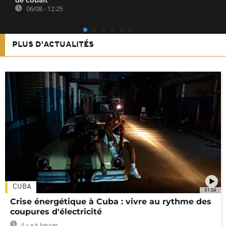
06/08 - 12:25
PLUS D'ACTUALITÉS
CUBA
01:54
Crise énergétique à Cuba : vivre au rythme des
coupures d'électricité
Il y a 6 heures