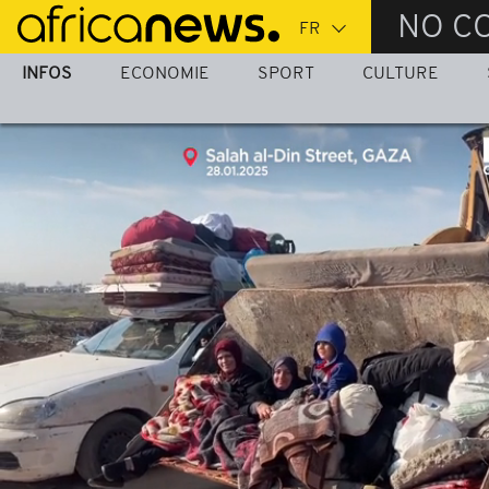
Passer
NO C
au
contenu
INFOS
ECONOMIE
SPORT
CULTURE
principal