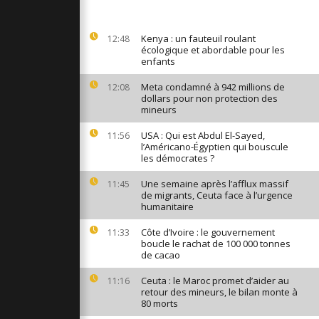
s de toute
ent les
es de Skagen
Kenya : un fauteuil roulant
12:48
écologique et abordable pour les
enfants
feu à Gaza
Meta condamné à 942 millions de
12:08
pit mais les
dollars pour non protection des
 vie
mineurs
USA : Qui est Abdul El-Sayed,
11:56
 de la fleur
l’Américano-Égyptien qui bouscule
dney
les démocrates ?
Une semaine après l’afflux massif
11:45
de migrants, Ceuta face à l’urgence
humanitaire
Côte d’Ivoire : le gouvernement
11:33
boucle le rachat de 100 000 tonnes
de cacao
Ceuta : le Maroc promet d’aider au
11:16
retour des mineurs, le bilan monte à
80 morts