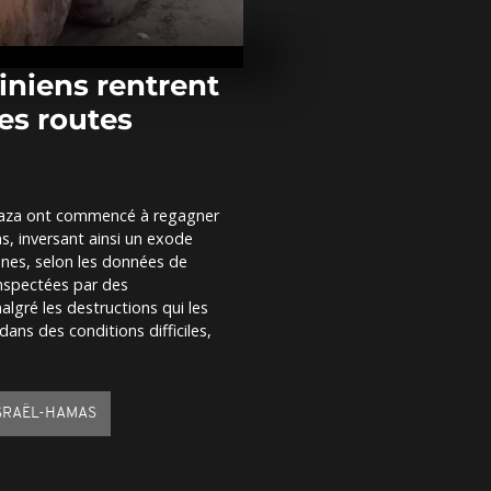
Des baigneur
l'Europe brav
eaux glacial
tiniens rentrent
es routes
Le cessez-le-
apporte un ré
conditions de
restent...
à Gaza ont commencé à regagner
Rare floraison
as, inversant ainsi un exode
cadavre à Sy
nnes, selon les données de
inspectées par des
lgré les destructions qui les
ns des conditions difficiles,
SRAËL-HAMAS