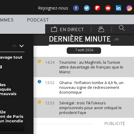
Rejoignez-nous
AMMES
PODCAST
EN DIRECT
DERNIÈRE MINUTE
7 août 2026
ravage tout
Tourisme : au Maghreb, la Tunisie
14:24
g
attire davantage de français que le
Maroc
Ghana : l’inflation tombe à 4,6 %, un
13:52
des
nouveau signe de redressement
squés
économique
 mauvais
Sénégal : trois TikTokeurs
12:53
emprisonnés pour avoir critiqué le
président Faye
12e
nt de Paris
un incendie
PUBLICITÉ