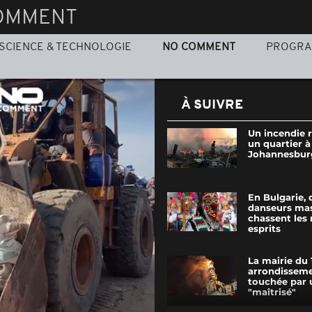
OMMENT
SCIENCE & TECHNOLOGIE
NO COMMENT
PROGR
À SUIVRE
Un incendie 
un quartier à
Johannesbur
En Bulgarie, 
danseurs ma
chassent les
esprits
La mairie du 
arrondisseme
touchée par 
"maîtrisé"