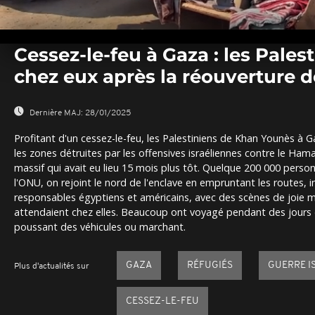
0
seconds
Cessez-le-feu à Gaza : les Pales
of
0
chez eux après la réouverture d
seconds
Volume
0%
Dernière MAJ:
28/01/2025
Profitant d'un cessez-le-feu, les Palestiniens de Khan Younès 
les zones détruites par les offensives israéliennes contre le Ham
massif qui avait eu lieu 15 mois plus tôt. Quelque 200 000 perso
l'ONU, on rejoint le nord de l'enclave en empruntant les routes, 
responsables égyptiens et américains, avec des scènes de joie ma
attendaient chez elles. Beaucoup ont voyagé pendant des jours da
poussant des véhicules ou marchant.
GAZA
RÉFUGIÉS
GUERRE I
Plus d'actualités sur
CESSEZ-LE-FEU