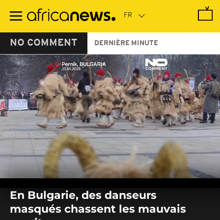
Passer
au
contenu
principal
NO COMMENT
DERNIÈRE MINUTE
0
seconds
En Bulgarie, des danseurs
of
0
masqués chassent les mauvais
seconds