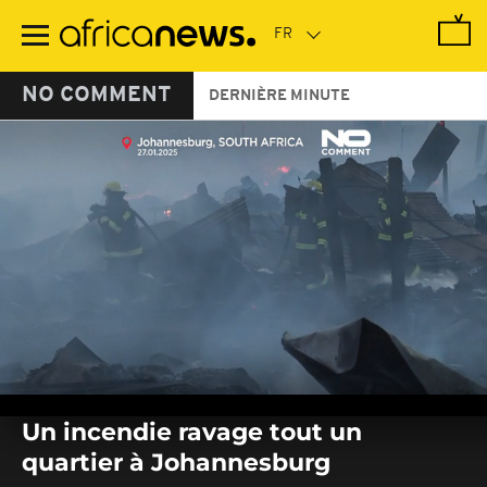
Passer
au
contenu
principal
NO COMMENT
DERNIÈRE MINUTE
0
seconds
Un incendie ravage tout un
of
0
quartier à Johannesburg
seconds