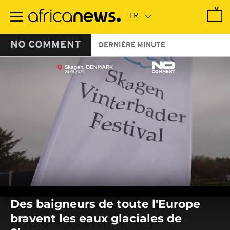
Passer
au
contenu
principal
NO COMMENT
DERNIÈRE MINUTE
0
seconds
Des baigneurs de toute l'Europe
of
0
bravent les eaux glaciales de
seconds