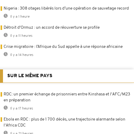
Nigeria : 308 otages libérés lors d’une opération de sauvetage record
Il y a 1 heure
Détroit d'Ormuz : un accord de réouverture se profile
Il y a 11 heures
Crise migratoire : l’Afrique du Sud appelle à une réponse africaine
Il y a 14 heures
SUR LE MÊME PAYS
RDC: un premier échange de prisonniers entre Kinshasa et l'AFC/M23
en préparation
Il y a 17 heures
Ebola en RDC : plus de 1 700 décès, une trajectoire alarmante selon
l'Africa CDC
Il y a 21 heures