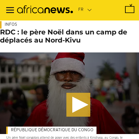
Passer
au
contenu
principal
INFOS
RDC : le père Noël dans un camp de
déplacés au Nord-Kivu
RÉPUBLIQUE DÉMOCRATIQUE DU CONGO
Un père Noël congolais attend de poser avec des enfants à Kinshasa, au Congo, le