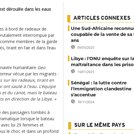
est déroulée dans les eaux
ARTICLES CONNEXES
Une Sud-Africaine reconnu
nes à bord de radeaux de
coupable de la vente de sa f
 brutalement interrompue par
ans
t comme membres de la garde
, tirant en l’air et dans l’eau
09/05/2025
Libye : l'ONU enquête sur l
maltraitance dans les pris
 navire humanitaire
Geo
16/01/2025
orreur vécue par les migrants :
sur les radeaux, tirant en
Sénégal : la lutte contre
ui ont sauté à l'eau. L’équipe
l'immigration clandestine
u et du canot, mais le bateau
s'accentue
s en direction de la Libye. »
18/11/2024
té des passagers tombés à
 dramatique lorsque le bateau
 avec lui 29 femmes et
SUR LE MÊME PAYS
sous le choc et dans un profond