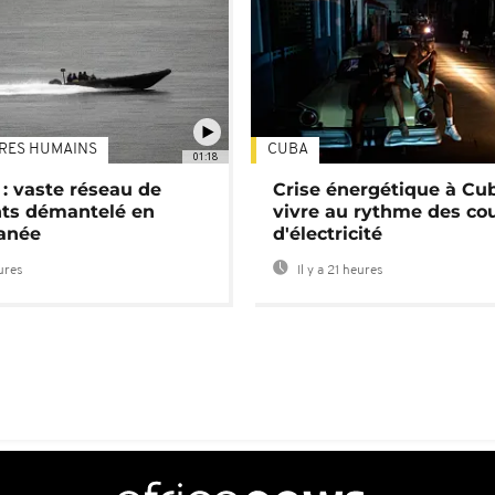
TRES HUMAINS
CUBA
01:18
: vaste réseau de
Crise énergétique à Cub
nts démantelé en
vivre au rythme des co
anée
d'électricité
eures
Il y a 21 heures