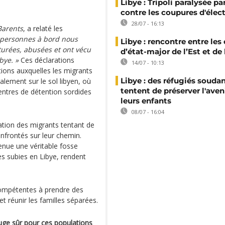
Libye : Tripoli paralysée pa
contre les coupures d'élect
28/07 - 16:13
Barents
, a relaté les
 personnes à bord nous
Libye : rencontre entre les
rturées, abusées et ont vécu
d’état-major de l’Est et de
bye. »
Ces déclarations
14/07 - 10:13
tions auxquelles les migrants
Libye : des réfugiés souda
lement sur le sol libyen, où
tentent de préserver l'aven
ntres de détention sordides
leurs enfants
08/07 - 16:04
uation des migrants tentant de
confrontés sur leur chemin.
enue une véritable fosse
es subies en Libye, rendent
compétentes à prendre des
 réunir les familles séparées.
fuge sûr pour ces populations