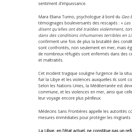
sentiment d'impuissance.
Mara Eliana Tunno, psychologue à bord du
Geo 
témoignages bouleversants des rescapés : «
Les
disent qu'elles ont été traitées violemment, to
dans des conditions inhumaines terribles en Li
confirment une fois de plus la brutalité des condi
sont confrontés, non seulement en mer, mais éga
de nombreux réfugiés sont enfermés dans des ce
et maltraités.
Cet incident tragique souligne l’urgence de la sit
fuir la Libye et les violences auxquelles ils sont 
Selon les Nations Unies, la Méditerranée est dev
commune, et les violences en mer, ainsi que cell
leur voyage encore plus périlleux.
Médecins Sans Frontières appelle les autorités 
mesures immédiates pour protéger les migrants et
La Libye, en l'état actuel, ne constitue pas un re