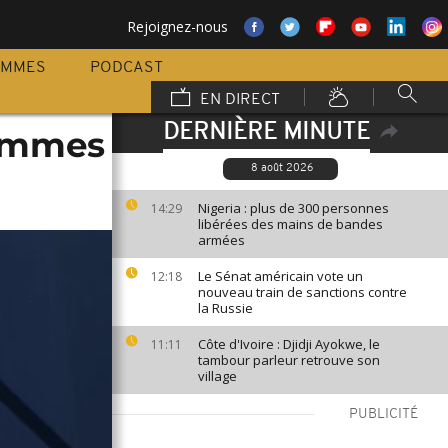
Rejoignez-nous
AMMES
PODCAST
EN DIRECT
DERNIÈRE MINUTE
femmes
8 août 2026
Nigeria : plus de 300 personnes
14:29
libérées des mains de bandes
armées
Le Sénat américain vote un
12:18
nouveau train de sanctions contre
la Russie
Côte d'Ivoire : Djidji Ayokwe, le
11:11
tambour parleur retrouve son
village
PUBLICITÉ