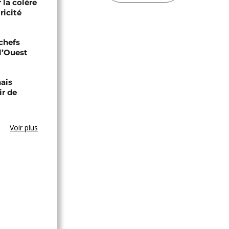
r la colère
ricité
 chefs
 l’Ouest
nais
ir de
Voir plus