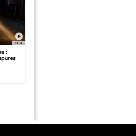
01:54
a :
upures