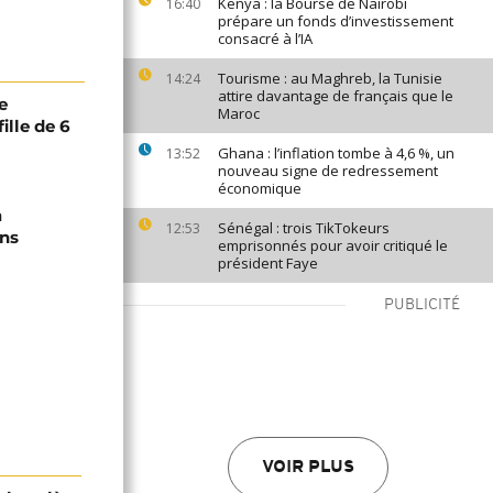
Kenya : la Bourse de Nairobi
16:40
prépare un fonds d’investissement
consacré à l’IA
Tourisme : au Maghreb, la Tunisie
14:24
attire davantage de français que le
e
Maroc
ille de 6
Ghana : l’inflation tombe à 4,6 %, un
13:52
nouveau signe de redressement
économique
a
Sénégal : trois TikTokeurs
12:53
ons
emprisonnés pour avoir critiqué le
président Faye
PUBLICITÉ
VOIR PLUS