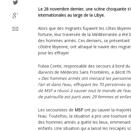
Le 28 novembre dernier, une scène choquante s’
internationales au large de la Libye.
Alors que des migrants fuyaient les côtes libyen
fortune, leur traversée de la Méditerranée a été
des hommes armés. Ces derniers, se présentan
côtière libyenne, ont attaqué le navire des migrants
pour les effrayer.
Fulvia Conte, responsable des secours à bord du
Barents
de Médecins Sans Frontières, a décrit l'h
« Des hommes armés ont menacé les personnes 
l’air et dans l’eau, effrayant les 70 personnes q
de MSF a réussi à sauver tout le monde de l’ea
de patrouille est parti avec 29 femmes et enfant
Les secouristes de
MSF
ont pu sauver la majori
l’eau. Toutefois, la situation a pris une tournure
des hommes armés a quitté les lieux, emmenant
enfants. Une situation qui a laissé les rescapés 