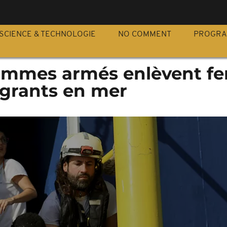
S
SCIENCE & TECHNOLOGIE
NO COMMENT
PROGR
hommes armés enlèvent 
igrants en mer