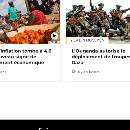
YOWERI MUSEVENI
00:51
’inflation tombe à 4,6
L’Ouganda autorise le
uveau signe de
déploiement de troupes
ement économique
Gaza
eures
Il y a 5 heures