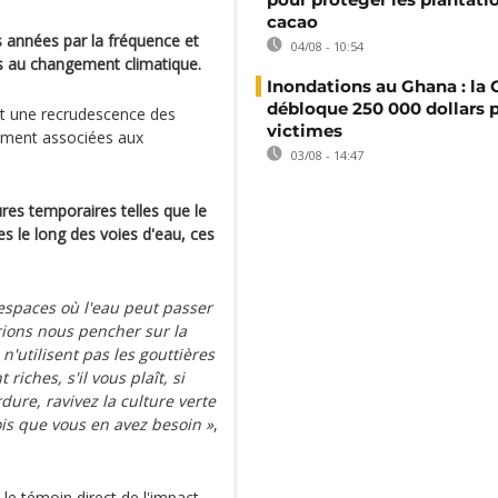
cacao
s années par la fréquence et
04/08 - 10:54
es au changement climatique.
Inondations au Ghana : l
débloque 250 000 dollars p
t une recrudescence des
victimes
lement associées aux
03/08 - 14:47
ures temporaires telles que le
s le long des voies d'eau, ces
espaces où l'eau peut passer
vrions nous pencher sur la
n'utilisent pas les gouttières
riches, s'il vous plaît, si
dure, ravivez la culture verte
is que vous en avez besoin »
,
 le témoin direct de l'impact