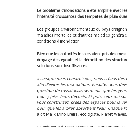
Le problème d’inondations a été amplifié avec le
l'intensité croissantes des tempêtes de pluie du
Les groupes environnementaux du pays craignen
maladies mortelles et d'autres maladies généra
conditions d'inondation.
Bien que les autorités locales aient pris des mes
dragage des égouts et la démolition des structure
solutions sont insuffisantes.
« Lorsque nous construisons, nous créons des 
afin d'éviter les inondations. Ensuite, nous de
question de l'assainissement, afin que les gens 
pour y jeter leurs déchets. Et puis, ceux qui sont 
vous construisez, créez des espaces pour la ver
pour que les arbres absorbent l'eau. Chaque fo
a dit Malik Mino Ereira, écologiste, Planet Waves.
Ce bidonville d'Accra exposé aux inondations, est