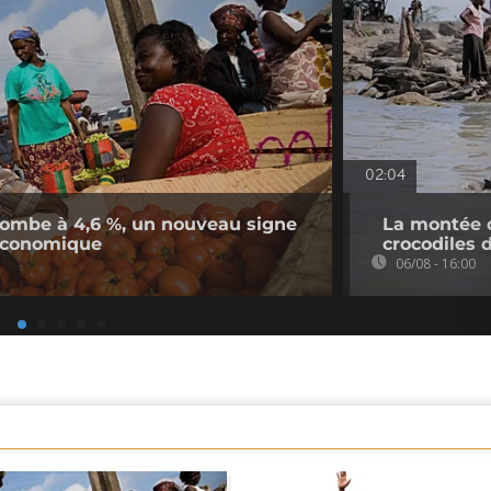
02:04
n tombe à 4,6 %, un nouveau signe
La montée d
économique
crocodiles 
06/08 - 16:00