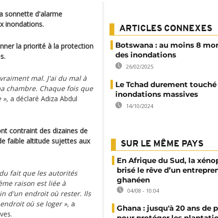
a sonnette d'alarme
ux inondations.
ARTICLES CONNEXES
Botswana : au moins 8 mor
r la priorité à la protection
des inondations
s.
26/02/2025
vraiment mal. J'ai du mal à
Le Tchad durement touché 
 ma chambre. Chaque fois que
inondations massives
 »,
a déclaré Adiza Abdul
14/10/2024
nt contraint des dizaines de
de faible altitude sujettes aux
SUR LE MÊME PAYS
En Afrique du Sud, la xéno
brisé le rêve d’un entrepre
du fait que les autorités
ghanéen
ème raison est liée à
04/08 - 10:04
in d'un endroit où rester. Ils
endroit où se loger »,
a
Ghana : jusqu'à 20 ans de 
ves.
pour protéger les plantati