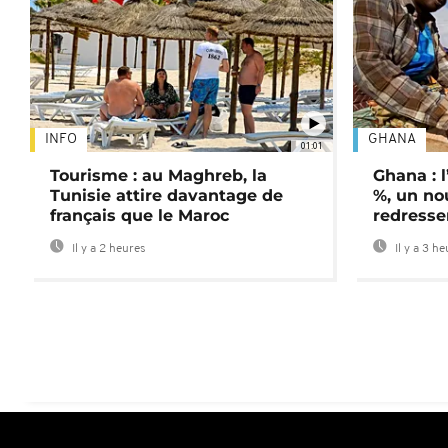
INFO
GHANA
01:01
Tourisme : au Maghreb, la
Ghana : l
Tunisie attire davantage de
%, un no
français que le Maroc
redress
Il y a 2 heures
Il y a 3 h