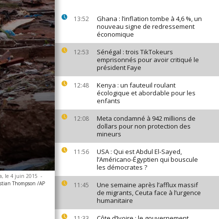
Ghana : l’inflation tombe à 4,6 %, un
13:52
nouveau signe de redressement
économique
Sénégal : trois TikTokeurs
12:53
emprisonnés pour avoir critiqué le
président Faye
Kenya : un fauteuil roulant
12:48
écologique et abordable pour les
enfants
Meta condamné à 942 millions de
12:08
dollars pour non protection des
mineurs
USA : Qui est Abdul El-Sayed,
11:56
l’Américano-Égyptien qui bouscule
les démocrates ?
a, le 4 juin 2015
-
stian Thompson /AP
Une semaine après l’afflux massif
11:45
de migrants, Ceuta face à l’urgence
humanitaire
Côte d’Ivoire : le gouvernement
11:33