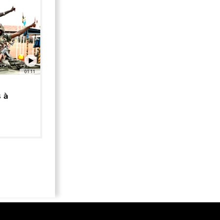
01:11
 à