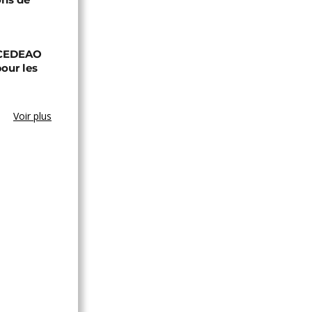
a CEDEAO
our les
Voir plus