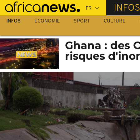
Passer
INFO
au
contenu
INFOS
ECONOMIE
SPORT
CULTURE
principal
Ghana : des O
risques d'ino