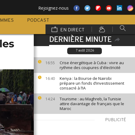
Rejoignez-nous
AMMES
PODCAST
EN DIRECT
DERNIÈRE MINUTE
les
7 août 2026
Crise énergétique à Cuba : vivre au
16:55
rythme des coupures d'électricité
Kenya : la Bourse de Nairobi
16:40
prépare un fonds d’investissement
consacré à l’IA
Tourisme : au Maghreb, la Tunisie
14:24
attire davantage de français que le
Maroc
PUBLICITÉ