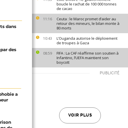
boucle le rachat de 100 000 tonnes
de cacao
Ceuta : le Maroc promet d’aider au
11:16
retour des mineurs, le bilan monte à
ts dans
80 morts
L’Ouganda autorise le déploiement
10:43
de troupes à Gaza
par des
FIFA : La CAF réaffirme son soutien à
08:59
Infantino, l’UEFA maintient son
boycott
PUBLICITÉ
phobie a
neur
VOIR PLUS
prison
ons de