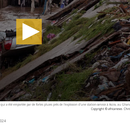
ui a été emportée par de fortes pluies près de l'explosion d'une station-service à Accra, au Ghan
Copyright © africanews
Chri
024