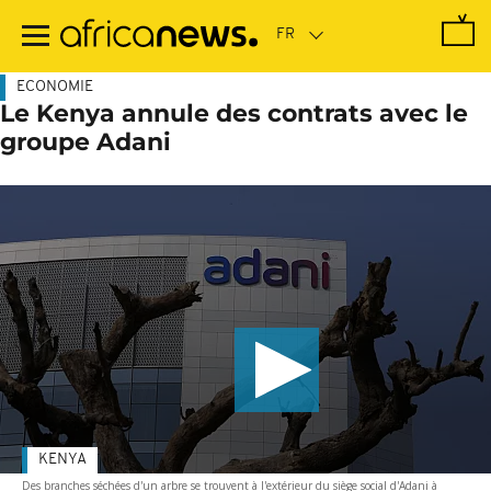
Passer
au
contenu
principal
ECONOMIE
Le Kenya annule des contrats avec le
groupe Adani
KENYA
Des branches séchées d'un arbre se trouvent à l'extérieur du siège social d'Adani à