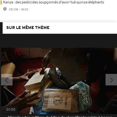
Kenya : des pesticides soupçonnés d'avoir tué quinze éléphants
05/08 - 18:02
SUR LE MÊME THÈME
01:00