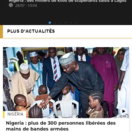
Nigeria : des milliers de kilos de stupéfiants saisis à Lagos
28/07 - 10:04
PLUS D'ACTUALITÉS
NIGÉRIA
02:08
Nigeria : plus de 300 personnes libérées des
mains de bandes armées