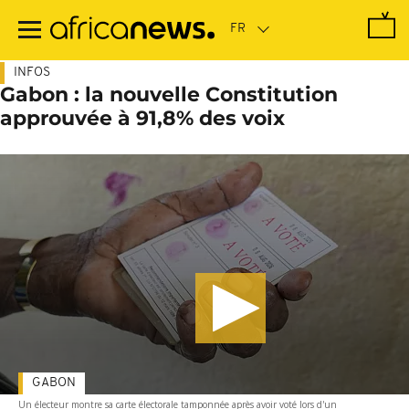
Passer
au
contenu
principal
INFOS
Gabon : la nouvelle Constitution
approuvée à 91,8% des voix
GABON
Un électeur montre sa carte électorale tamponnée après avoir voté lors d'un