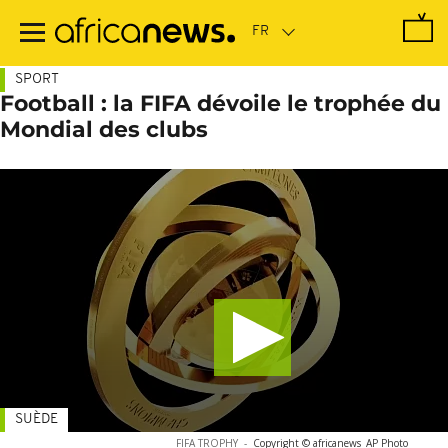
Passer
au
contenu
principal
SPORT
Football : la FIFA dévoile le trophée du
Mondial des clubs
SUÈDE
FIFA TROPHY
-
Copyright © africanews
AP Photo