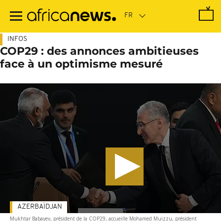
Passer
au
contenu
principal
INFOS
COP29 : des annonces ambitieuses
face à un optimisme mesuré
AZERBAÏDJAN
Mukhtar Babayev, président de la COP29, accueille Mohamed Muizzu, président