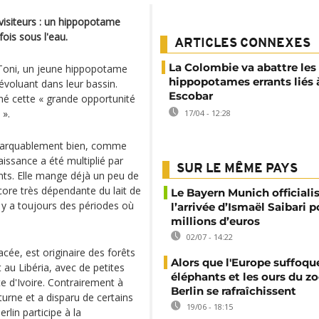
 visiteurs : un hippopotame
ois sous l'eau.
ARTICLES CONNEXES
La Colombie va abattre les
r Toni, un jeune hippopotame
hippopotames errants liés 
voluant dans leur bassin.
Escobar
gné cette « grande opportunité
 ».
17/04 - 12:28
remarquablement bien, comme
ssance a été multiplié par
SUR LE MÊME PAYS
ents. Elle mange déjà un peu de
core très dépendante du lait de
Le Bayern Munich officiali
 y a toujours des périodes où
l’arrivée d’Ismaël Saibari p
millions d’euros
02/07 - 14:22
ée, est originaire des forêts
Alors que l'Europe suffoque
 au Libéria, avec de petites
éléphants et les ours du z
e d'Ivoire. Contrairement à
Berlin se rafraîchissent
turne et a disparu de certains
19/06 - 18:15
lin participe à la