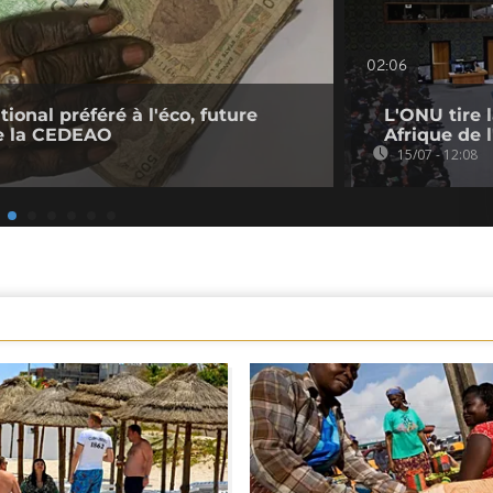
02:06
tional préféré à l'éco, future
L'ONU tire 
e la CEDEAO
Afrique de 
15/07 - 12:08