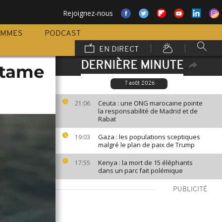
Rejoignez-nous
AMMES
PODCAST
EN DIRECT
DERNIÈRE MINUTE
otame
7 août 2026
Ceuta : une ONG marocaine pointe
21:06
la responsabilité de Madrid et de
Rabat
Gaza : les populations sceptiques
19:03
malgré le plan de paix de Trump
Kenya : la mort de 15 éléphants
17:55
dans un parc fait polémique
PUBLICITÉ