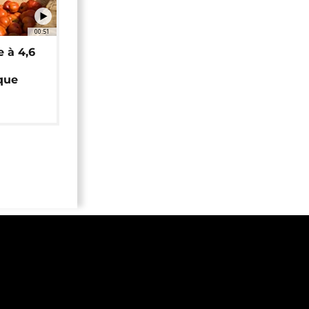
00:51
e à 4,6
que