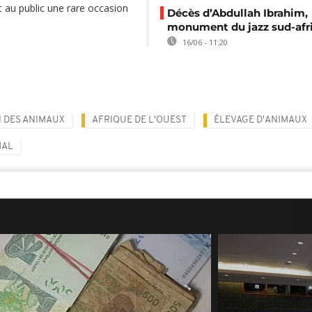
t au public une rare occasion
Décès d’Abdullah Ibrahim,
monument du jazz sud-afr
16/06 - 11:20
 DES ANIMAUX
AFRIQUE DE L'OUEST
ÉLEVAGE D'ANIMAUX
MAL