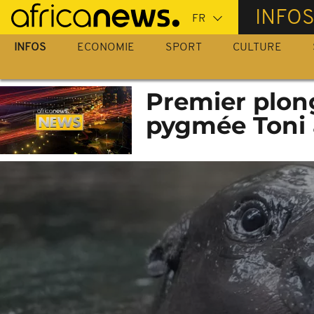
Passer
INFO
au
contenu
INFOS
ECONOMIE
SPORT
CULTURE
principal
Premier plon
pygmée Toni 