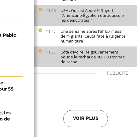
USA : Qui est Abdul El-Sayed,
11:56
l’Américano-Égyptien qui bouscule
les démocrates ?
Une semaine après l’afflux massif
11:45
à Pablo
de migrants, Ceuta face à l’urgence
humanitaire
Côte d’Ivoire : le gouvernement
11:33
boucle le rachat de 100 000 tonnes
de cacao
PUBLICITÉ
se
our 55
, les
oo de
VOIR PLUS