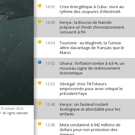
Crise énergétique à Cuba : vivre au
16:55
rythme des coupures d'électricité
Kenya : la Bourse de Nairobi
16:40
prépare un fonds d’investissement
consacré à l’IA
Tourisme : au Maghreb, la Tunisie
14:24
attire davantage de français que le
Maroc
Ghana : l’inflation tombe à 4,6 %, un
13:52
nouveau signe de redressement
économique
Sénégal : trois TikTokeurs
12:53
emprisonnés pour avoir critiqué le
président Faye
Kenya : un fauteuil roulant
12:48
 29 octobre 2024
-
écologique et abordable pour les
 All rights reserved
enfants
Meta condamné à 942 millions de
12:08
dollars pour non protection des
mineurs