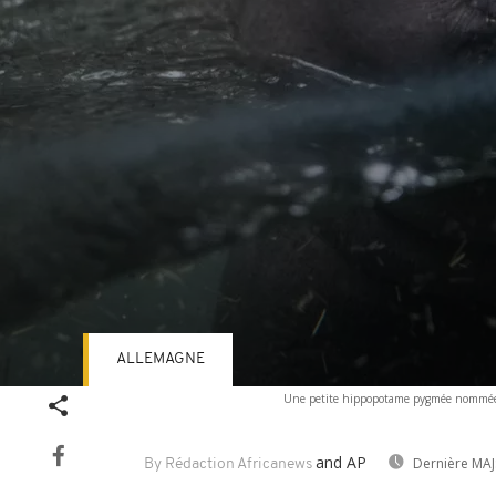
ALLEMAGNE
Volume
Une petite hippopotame pygmée nommée To
90%
and AP
Dernière MAJ
By Rédaction Africanews