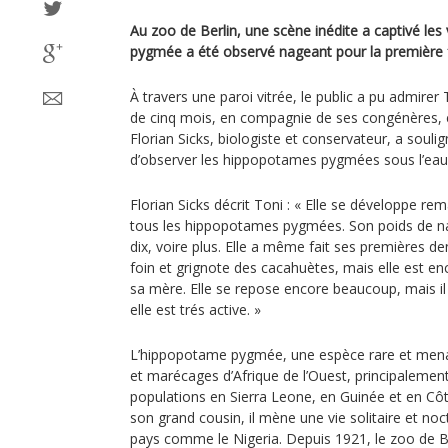
Au zoo de Berlin, une scène inédite a captivé les
pygmée a été observé nageant pour la première f
À travers une paroi vitrée, le public a pu admire
de cinq mois, en compagnie de ses congénères, é
Florian Sicks, biologiste et conservateur, a souli
d’observer les hippopotames pygmées sous l’eau
Florian Sicks décrit Toni : « Elle se développe 
tous les hippopotames pygmées. Son poids de nai
dix, voire plus. Elle a même fait ses premières d
foin et grignote des cacahuètes, mais elle est en
sa mère. Elle se repose encore beaucoup, mais il
elle est trés active. »
L’hippopotame pygmée, une espèce rare et menac
et marécages d’Afrique de l’Ouest, principalement
populations en Sierra Leone, en Guinée et en Côt
son grand cousin, il mène une vie solitaire et noc
pays comme le Nigeria. Depuis 1921, le zoo de Ber