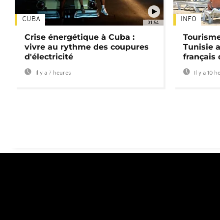
CUBA
INFO
01:54
Crise énergétique à Cuba :
Tourisme
vivre au rythme des coupures
Tunisie 
d'électricité
français
Il y a 7 heures
Il y a 10 h