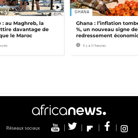
GHANA
01:01
 : au Maghreb, la
Ghana : l’inflation tomb
attire davantage de
%, un nouveau signe de
 que le Maroc
redressement économi
eures
Il y a 11 heures
Réseaux sociaux