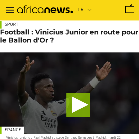
Passer
au
contenu
principal
SPORT
Football : Vinicius Junior en route pour
le Ballon d'Or ?
FRANCE
Vinicius Junior du Real Madrid au stade Santiago Bernabeu à Madrid, mardi 22