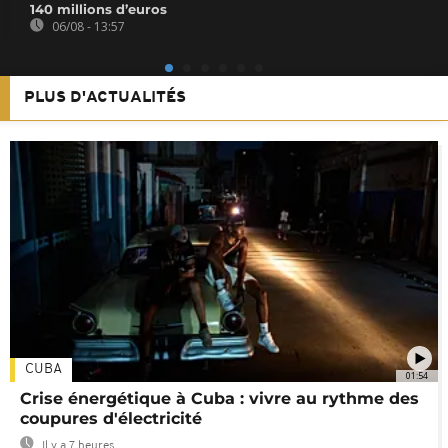
140 millions d’euros
06/08 - 13:57
PLUS D'ACTUALITÉS
CUBA
01:54
Crise énergétique à Cuba : vivre au rythme des
coupures d'électricité
Il y a 7 heures