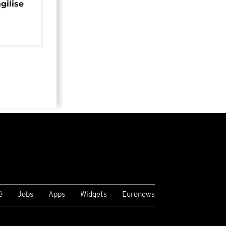
gilise
é
Jobs
Apps
Widgets
Euronews