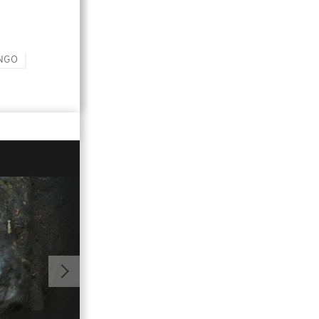
NGO
01:02