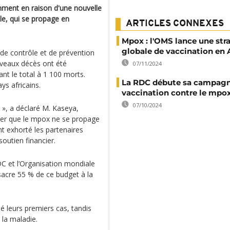
mment en raison d'une nouvelle
ble, qui se propage en
ARTICLES CONNEXES
Mpox : l'OMS lance une str
globale de vaccination en 
 de contrôle et de prévention
uveaux décès ont été
07/11/2024
nt le total à 1 100 morts.
La RDC débute sa campagn
s africains.
vaccination contre le mpo
07/10/2024
 », a déclaré M. Kaseya,
iter que le mpox ne se propage
nt exhorté les partenaires
outien financier.
DC et l’Organisation mondiale
nsacre 55 % de ce budget à la
 leurs premiers cas, tandis
 la maladie.