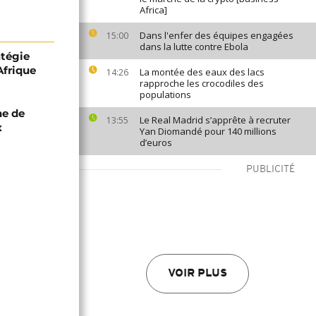
Africa]
Dans l'enfer des équipes engagées
15:00
dans la lutte contre Ebola
atégie
Afrique
La montée des eaux des lacs
14:26
rapproche les crocodiles des
populations
e de
Le Real Madrid s’apprête à recruter
13:55
x
Yan Diomandé pour 140 millions
d’euros
PUBLICITÉ
VOIR PLUS