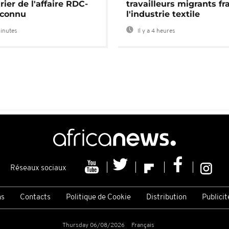
rier de l'affaire RDC-
travailleurs migrants fra
connu
l'industrie textile
minutes
Il y a 4 heures
Réseaux sociaux
ns
Contacts
Politique de Cookie
Distribution
Publicit
Thursday 06/08/2026