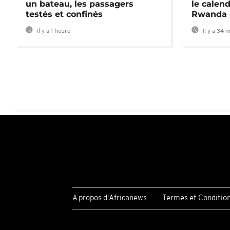
un bateau, les passagers
le calend
testés et confinés
Rwanda 
Il y a 1 heure
Il y a 34 
A propos d'Africanews
Termes et Conditio