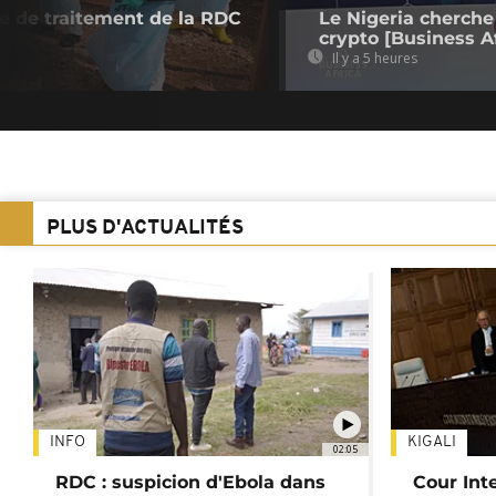
re de traitement de la RDC
Le Nigeria cherche
crypto [Business Af
Il y a 5 heures
PLUS D'ACTUALITÉS
INFO
KIGALI
02:05
RDC : suspicion d'Ebola dans
Cour Inte