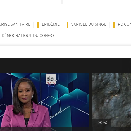
CRISE SANITAIRE
EPIDÉMIE
VARIOLE DU SINGE
RD CO
E DÉMOCRATIQUE DU CONGO
00:52