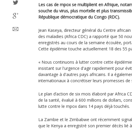
Les cas de mpox se multiplient en Afrique, nota
souche du virus, plus mortelle et plus transmissi
République démocratique du Congo (RDC).
Jean Kaseya, directeur général du Centre africain
des maladies (Africa CDC) a rapporté que 50 no
enregistrés au cours de la semaine écoulée, porta
Cette épidémie touche actuellement 18 des 55 pay
« Nous continuons à lutter contre cette épidémie
insistant sur l'urgence d'agir rapidement pour év
davantage à d'autres pays africains. Il a égaleme
internationaux à concrétiser leurs promesses de s
Le plan d’action de six mois élaboré par Africa C
de la santé, évalué à 600 millions de dollars, co
lutte contre le mpox dans 14 pays déjà touchés.
La Zambie et le Zimbabwe ont récemment signalé
que le Kenya a enregistré son premier décès lié à