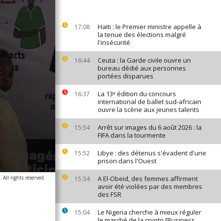
Haïti : le Premier ministre appelle à
17:08
la tenue des élections malgré
l'insécurité
Ceuta : la Garde civile ouvre un
16:44
bureau dédié aux personnes
portées disparues
La 13ᵉ édition du concours
16:37
international de ballet sud-africain
ouvre la scène aux jeunes talents
Arrêt sur images du 6 août 2026 : la
15:54
FIFA dans la tourmente
Libye : des détenus s'évadent d'une
15:52
prison dans l'Ouest
All rights reserved.
A El-Obeid, des femmes affirment
15:34
avoir été violées par des membres
des FSR
Le Nigeria cherche à mieux réguler
15:04
le marché de la crypto [Business