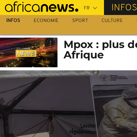
Passer
INFO
au
contenu
INFOS
ECONOMIE
SPORT
CULTURE
principal
Mpox : plus d
Afrique