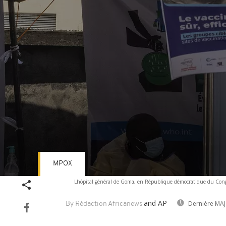
MPOX
Volume
Lhôpital général de Goma, en République démocratique du Congo
90%
and AP
Dernière MAJ
By Rédaction Africanews