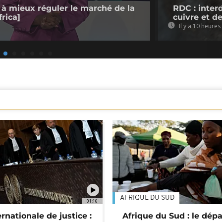
 à mieux réguler le marché de la
RDC : inter
rica]
cuivre et d
Il y a 10 heures
AFRIQUE DU SUD
01:16
rnationale de justice :
Afrique du Sud : le dépa