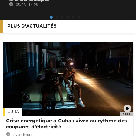
05/08 - 14:28
PLUS D'ACTUALITÉS
CUBA
01:54
Crise énergétique à Cuba : vivre au rythme des
coupures d'électricité
Il y a 1 heure