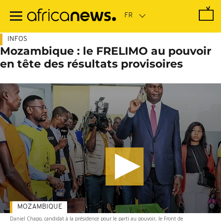
Passer
au
contenu
principal
INFOS
Mozambique : le FRELIMO au pouvoir
en tête des résultats provisoires
MOZAMBIQUE
Daniel Chapo, candidat à la présidence pour le parti au pouvoir, le Front de