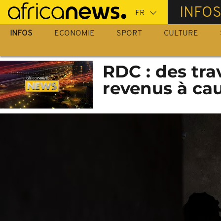
Passer
INFO
au
contenu
INFOS
ECONOMIE
SPORT
CULTURE
principal
RDC : des tra
revenus à ca