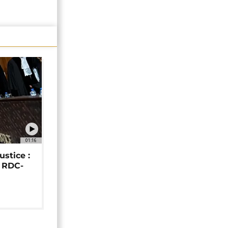
01:16
ustice :
e RDC-