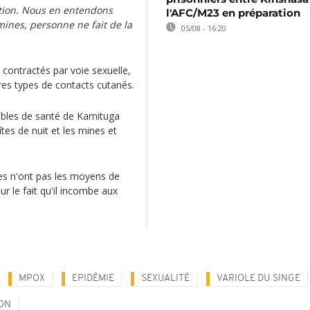
sation. Nous en entendons
l'AFC/M23 en préparation
 mines, personne ne fait de la
05/08 - 16:20
contractés par voie sexuelle,
res types de contacts cutanés.
sables de santé de Kamituga
s de nuit et les mines et
lles n'ont pas les moyens de
ur le fait qu'il incombe aux
MPOX
EPIDÉMIE
SEXUALITÉ
VARIOLE DU SINGE
ON