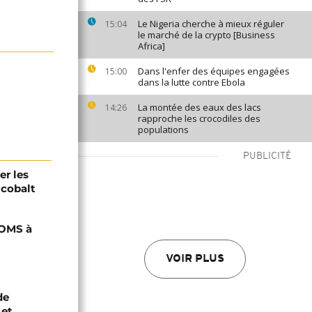
Le Nigeria cherche à mieux réguler
15:04
le marché de la crypto [Business
Africa]
Dans l'enfer des équipes engagées
15:00
dans la lutte contre Ebola
La montée des eaux des lacs
14:26
rapproche les crocodiles des
populations
PUBLICITÉ
er les
 cobalt
'OMS à
VOIR PLUS
de
 et