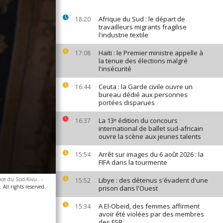
Afrique du Sud : le départ de
18:20
travailleurs migrants fragilise
l'industrie textile
Haïti : le Premier ministre appelle à
17:08
la tenue des élections malgré
l'insécurité
Ceuta : la Garde civile ouvre un
16:44
bureau dédié aux personnes
portées disparues
La 13ᵉ édition du concours
16:37
international de ballet sud-africain
ouvre la scène aux jeunes talents
Arrêt sur images du 6 août 2026 : la
15:54
FIFA dans la tourmente
ince du Sud-Kivu.
-
Libye : des détenus s'évadent d'une
15:52
All rights reserved.
prison dans l'Ouest
A El-Obeid, des femmes affirment
15:34
avoir été violées par des membres
des FSR