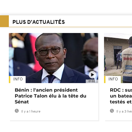
PLUS D'ACTUALITÉS
INFO
INFO
01:02
Bénin : l'ancien président
RDC : su
Patrice Talon élu à la tête du
un batea
Sénat
testés et
Il y a 1 heure
Il y a 3 h