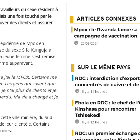
vailleurs du sexe résident à
is une fois touché par le
ARTICLES CONNEXES
ouver des clients et assurer
Mpox : le Rwanda lance sa
campagne de vaccination
 l’épidémie de Mpox en
20/09/2024
se du sexe Sifa Kunguja a
i la jeune femme s’est remise
comme auparavant.
SUR LE MÊME PAYS
 j'ai le MPOX. Certains me
RDC : interdiction d’export
nt. Les gens qui savent que
concentrés de cuivre et de
je n'ai plus de clients et je
Il y a 11 heures
 perdu. Ma vie a changé et je
Ebola en RDC : le chef de l
Kinshasa pour rencontrer
Tshisekedi
cette ville minière, du Sud-
Il y a 12 heures
e leur clientèle. Certains
mines.
RDC: un premier échange 
prisonniers entre Kinshasa