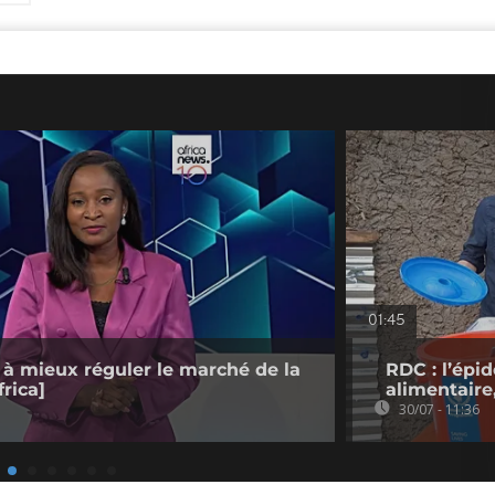
01:45
 à mieux réguler le marché de la
RDC : l’épi
rica]
alimentaire
30/07 - 11:36