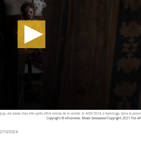
uja, est assise chez elle après s'être remise de la variole, le 4/09/2024, à Kamituga, dans la prov
Copyright © africanews
Moses Sawasawa/Copyright 2021 The AP. 
2/10/2024