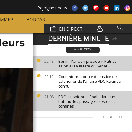
Rejoignez-nous
AMMES
PODCAST
EN DIRECT
DERNIÈRE MINUTE
leurs
6 août 2026
Bénin : l'ancien président Patrice
22:48
Talon élu à la tête du Sénat
Cour Internationale de justice : le
22:12
calendrier de l'affaire RDC-Rwanda
connu
RDC : suspicion d'Ebola dans un
21:08
bateau, les passagers testés et
confinés
PUBLICITÉ