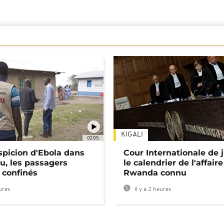
KIGALI
02:05
spicion d'Ebola dans
Cour Internationale de j
u, les passagers
le calendrier de l'affair
 confinés
Rwanda connu
eures
Il y a 2 heures