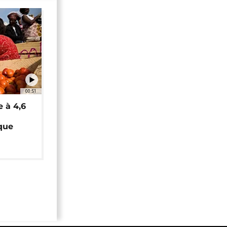
00:51
e à 4,6
que