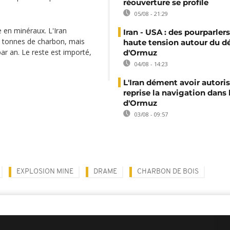
réouverture se profile
05/08 - 21:29
e en minéraux. L'Iran
Iran - USA : des pourparler
 tonnes de charbon, mais
haute tension autour du dé
ar an. Le reste est importé,
d'Ormuz
04/08 - 14:23
L'Iran dément avoir autoris
reprise la navigation dans 
d'Ormuz
03/08 - 09:57
EXPLOSION MINE
DRAME
CHARBON DE BOIS