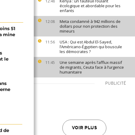
Kenya : un fauteuil roulant
12:48
écologique et abordable pour les
enfants
Meta condamné à 942 millions de
12:08
dollars pour non protection des
oins 51
mineurs
la mine
USA : Qui est Abdul El-Sayed,
11:56
l’Américano-Égyptien qui bouscule
les démocrates ?
s
t le
Une semaine après l’afflux massif
11:45
de migrants, Ceuta face à l’urgence
humanitaire
ans
PUBLICITÉ
terne
VOIR PLUS
d de