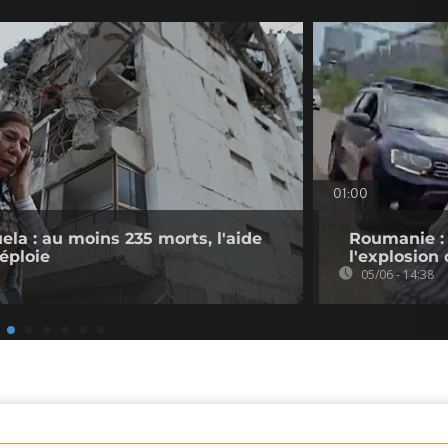
01:00
la : au moins 235 morts, l'aide
Roumanie : 
éploie
l'explosion
05/06 - 14:38