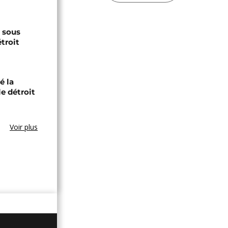
s sous
troit
é la
le détroit
Voir plus