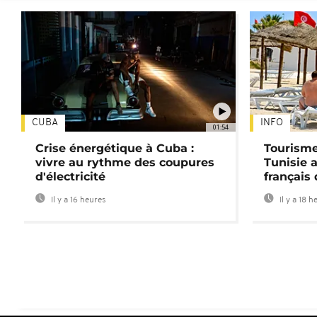
CUBA
INFO
01:54
Crise énergétique à Cuba :
Tourisme
vivre au rythme des coupures
Tunisie 
d'électricité
français
Il y a 16 heures
Il y a 18 h