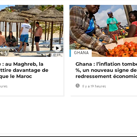
GHANA
01:01
 : au Maghreb, la
Ghana : l’inflation tomb
attire davantage de
%, un nouveau signe de
 que le Maroc
redressement économi
eures
Il y a 19 heures