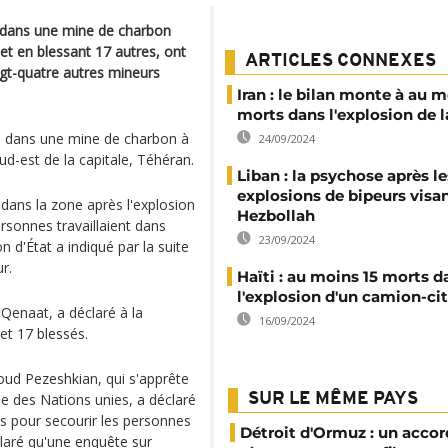
 dans une mine de charbon
 et en blessant 17 autres, ont
ARTICLES CONNEXES
ngt-quatre autres mineurs
Iran : le bilan monte à au m
morts dans l'explosion de 
ts dans une mine de charbon à
24/09/2024
d-est de la capitale, Téhéran.
Liban : la psychose après le
explosions de bipeurs visan
dans la zone après l'explosion
Hezbollah
rsonnes travaillaient dans
23/09/2024
 d'État a indiqué par la suite
r.
Haïti : au moins 15 morts d
l'explosion d'un camion-ci
enaat, a déclaré à la
16/09/2024
et 17 blessés.
oud Pezeshkian, qui s'apprête
e des Nations unies, a déclaré
SUR LE MÊME PAYS
its pour secourir les personnes
Détroit d'Ormuz : un accor
claré qu'une enquête sur