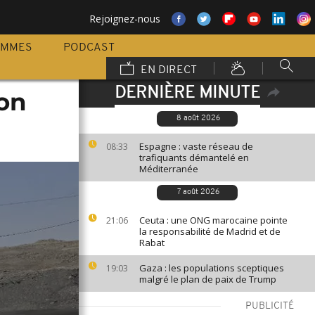
Rejoignez-nous
AMMES
PODCAST
EN DIRECT
DERNIÈRE MINUTE
ion
8 août 2026
Espagne : vaste réseau de
08:33
trafiquants démantelé en
Méditerranée
7 août 2026
Ceuta : une ONG marocaine pointe
21:06
la responsabilité de Madrid et de
Rabat
Gaza : les populations sceptiques
19:03
malgré le plan de paix de Trump
PUBLICITÉ