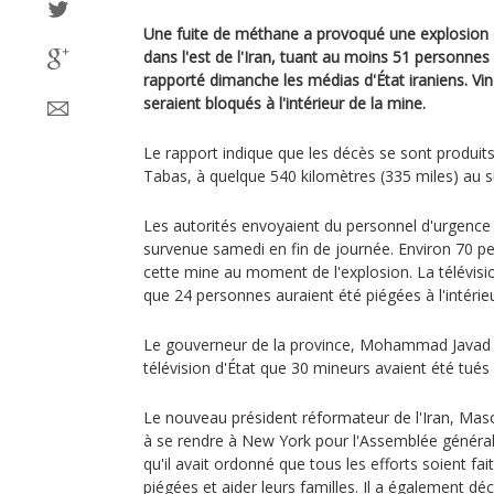
Une fuite de méthane a provoqué une explosion
dans l'est de l'Iran, tuant au moins 51 personnes
rapporté dimanche les médias d'État iraniens. Vi
seraient bloqués à l'intérieur de la mine.
Le rapport indique que les décès se sont produi
Tabas, à quelque 540 kilomètres (335 miles) au su
Les autorités envoyaient du personnel d'urgence 
survenue samedi en fin de journée. Environ 70 pe
cette mine au moment de l'explosion. La télévision
que 24 personnes auraient été piégées à l'intérieu
Le gouverneur de la province, Mohammad Javad Q
télévision d'État que 30 mineurs avaient été tués 
Le nouveau président réformateur de l'Iran, Mas
à se rendre à New York pour l'Assemblée général
qu'il avait ordonné que tous les efforts soient fa
piégées et aider leurs familles. Il a également dé