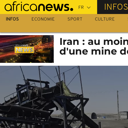
Passer
INFO
au
contenu
INFOS
ECONOMIE
SPORT
CULTURE
principal
Iran : au moi
d'une mine d