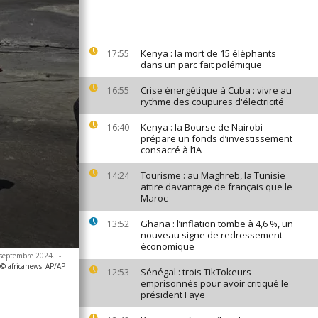
Kenya : la mort de 15 éléphants
17:55
dans un parc fait polémique
Crise énergétique à Cuba : vivre au
16:55
rythme des coupures d'électricité
Kenya : la Bourse de Nairobi
16:40
prépare un fonds d’investissement
consacré à l’IA
Tourisme : au Maghreb, la Tunisie
14:24
attire davantage de français que le
Maroc
Ghana : l’inflation tombe à 4,6 %, un
13:52
nouveau signe de redressement
économique
 septembre 2024.
-
 © africanews
AP/AP
Sénégal : trois TikTokeurs
12:53
emprisonnés pour avoir critiqué le
président Faye