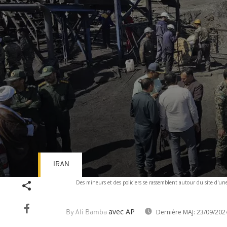
IRAN
Volume
Des mineurs et des policiers se rassemblent autour du site d'
90%
avec AP
Dernière MAJ:
23/09/202
By Ali Bamba