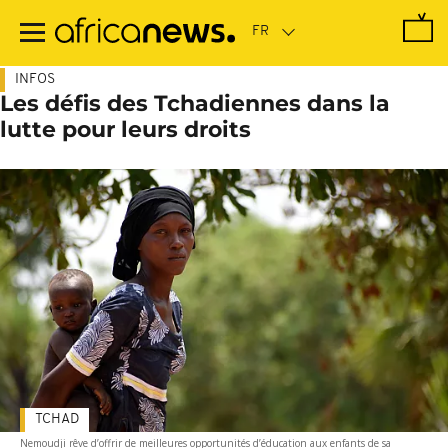
Passer
au
contenu
principal
INFOS
Les défis des Tchadiennes dans la
lutte pour leurs droits
TCHAD
Nemoudji rêve d’offrir de meilleures opportunités d’éducation aux enfants de sa