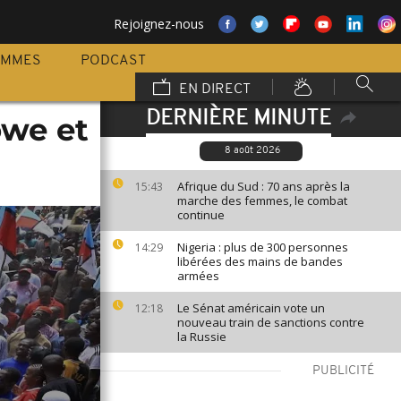
Rejoignez-nous
AMMES
PODCAST
EN DIRECT
DERNIÈRE MINUTE
owe et
8 août 2026
Afrique du Sud : 70 ans après la
15:43
marche des femmes, le combat
continue
Nigeria : plus de 300 personnes
14:29
libérées des mains de bandes
armées
Le Sénat américain vote un
12:18
nouveau train de sanctions contre
la Russie
PUBLICITÉ