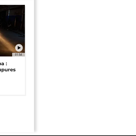
01:54
a :
upures