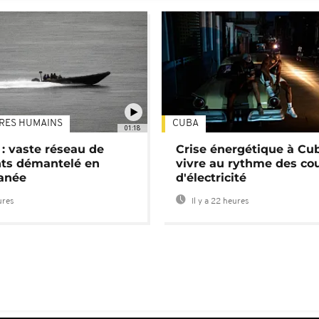
TRES HUMAINS
CUBA
01:18
: vaste réseau de
Crise énergétique à Cub
nts démantelé en
vivre au rythme des co
anée
d'électricité
ures
Il y a 22 heures