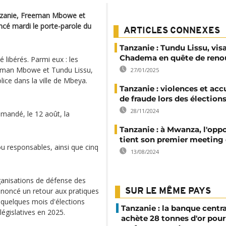
Tanzanie, Freeman Mbowe et
ncé mardi le porte-parole du
ARTICLES CONNEXES
Tanzanie : Tundu Lissu, vis
Chadema en quête de ren
 libérés. Parmi eux : les
reeman Mbowe et Tundu Lissu,
27/01/2025
lice dans la ville de Mbeya.
Tanzanie : violences et acc
de fraude lors des élections
28/11/2024
emandé, le 12 août, la
Tanzanie : à Mwanza, l'opp
tient son premier meeting 
ou responsables, ainsi que cinq
13/08/2024
rganisations de défense des
dénoncé un retour aux pratiques
SUR LE MÊME PAYS
à quelques mois d'élections
Tanzanie : la banque centr
législatives en 2025.
achète 28 tonnes d'or pour