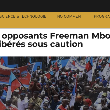
S
SCIENCE & TECHNOLOGIE
NO COMMENT
PROGR
es opposants Freeman Mb
ibérés sous caution