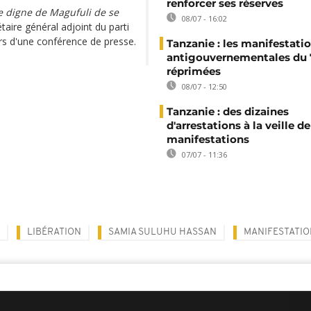
renforcer ses réserves
e digne de Magufuli de se
08/07 - 16:02
taire général adjoint du parti
ors d'une conférence de presse.
Tanzanie : les manifestati
antigouvernementales du 7
réprimées
08/07 - 12:50
Tanzanie : des dizaines
d'arrestations à la veille de
manifestations
07/07 - 11:36
LIBÉRATION
SAMIA SULUHU HASSAN
MANIFESTATIO