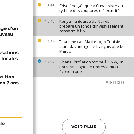
Crise énergétique à Cuba : vivre au
16:55
rythme des coupures d'électricité
Kenya : la Bourse de Nairobi
16:40
prépare un fonds d’investissement
age d’un
consacré à l’IA
ouveau
Tourisme : au Maghreb, la Tunisie
14:24
attire davantage de français que le
Maroc
usations
 locales
Ghana : l’inflation tombe à 4,6 %, un
13:52
nouveau signe de redressement
économique
osition
en 7 ans
PUBLICITÉ
ale
VOIR PLUS