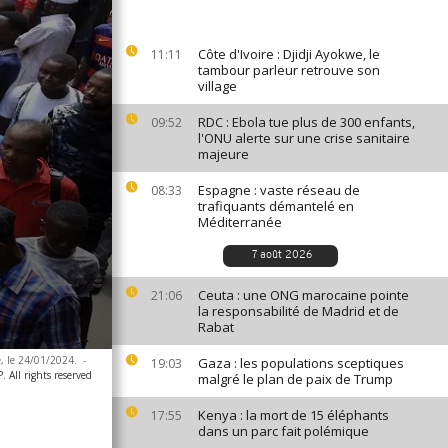
Côte d'Ivoire : Djidji Ayokwe, le
11:11
tambour parleur retrouve son
village
RDC : Ebola tue plus de 300 enfants,
09:52
l'ONU alerte sur une crise sanitaire
majeure
Espagne : vaste réseau de
08:33
trafiquants démantelé en
Méditerranée
7 août 2026
Ceuta : une ONG marocaine pointe
21:06
la responsabilité de Madrid et de
Rabat
e, le 24/01/2024.
-
Gaza : les populations sceptiques
19:03
 All rights reserved
malgré le plan de paix de Trump
Kenya : la mort de 15 éléphants
17:55
dans un parc fait polémique