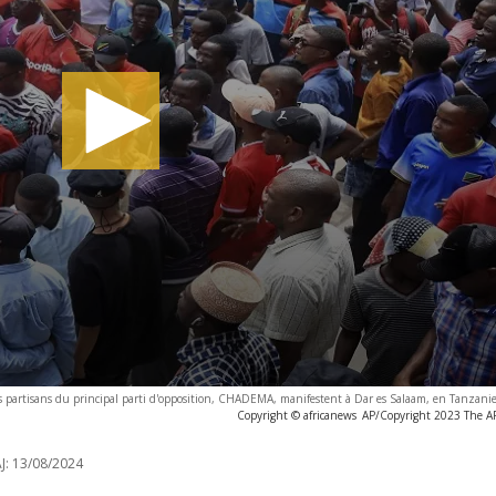
des partisans du principal parti d'opposition, CHADEMA, manifestent à Dar es Salaam, en Tanzani
Copyright © africanews
AP/Copyright 2023 The AP.
J:
13/08/2024