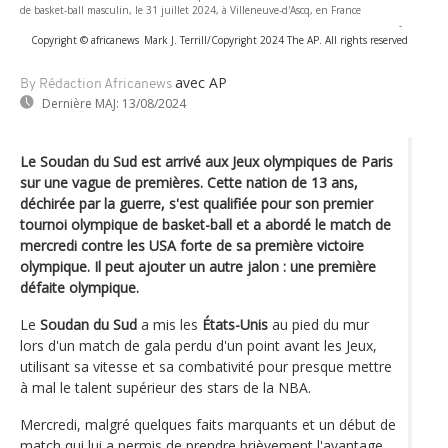
de basket-ball masculin, le 31 juillet 2024, à Villeneuve-d'Ascq, en France
-
Copyright © africanews
Mark J. Terrill/Copyright 2024 The AP. All rights reserved
avec AP
By Rédaction Africanews
Dernière MAJ:
13/08/2024
Le Soudan du Sud est arrivé aux Jeux olympiques de Paris
sur une vague de premières. Cette nation de 13 ans,
déchirée par la guerre, s'est qualifiée pour son premier
tournoi olympique de basket-ball et a abordé le match de
mercredi contre les USA forte de sa première victoire
olympique. Il peut ajouter un autre jalon : une première
défaite olympique.
Le
Soudan du Sud
a mis les
États-Unis
au pied du mur
lors d'un match de gala perdu d'un point avant les Jeux,
utilisant sa vitesse et sa combativité pour presque mettre
à mal le talent supérieur des stars de la NBA.
Mercredi, malgré quelques faits marquants et un début de
match qui lui a permis de prendre brièvement l'avantage,