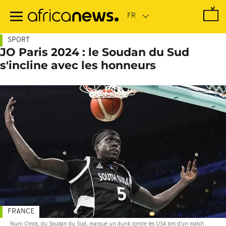
Passer
au
contenu
principal
SPORT
JO Paris 2024 : le Soudan du Sud
s'incline avec les honneurs
FRANCE
Nuni Omot, du Soudan du Sud, marque un dunk contre les USA lors d'un match