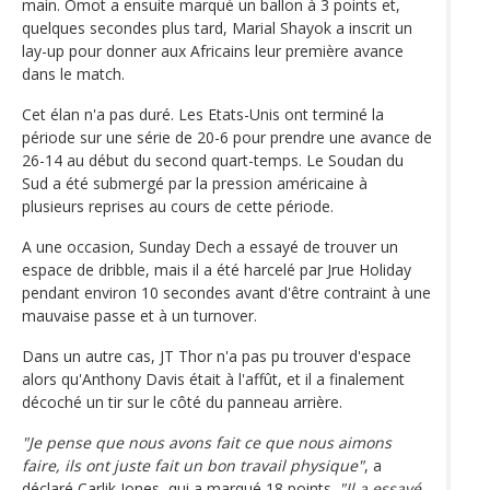
main. Omot a ensuite marqué un ballon à 3 points et,
quelques secondes plus tard, Marial Shayok a inscrit un
lay-up pour donner aux Africains leur première avance
dans le match.
Cet élan n'a pas duré. Les Etats-Unis ont terminé la
période sur une série de 20-6 pour prendre une avance de
26-14 au début du second quart-temps. Le Soudan du
Sud a été submergé par la pression américaine à
plusieurs reprises au cours de cette période.
A une occasion, Sunday Dech a essayé de trouver un
espace de dribble, mais il a été harcelé par Jrue Holiday
pendant environ 10 secondes avant d'être contraint à une
mauvaise passe et à un turnover.
Dans un autre cas, JT Thor n'a pas pu trouver d'espace
alors qu'Anthony Davis était à l'affût, et il a finalement
décoché un tir sur le côté du panneau arrière.
"Je pense que nous avons fait ce que nous aimons
faire, ils ont juste fait un bon travail physique"
, a
déclaré Carlik Jones, qui a marqué 18 points.
"Il a essayé