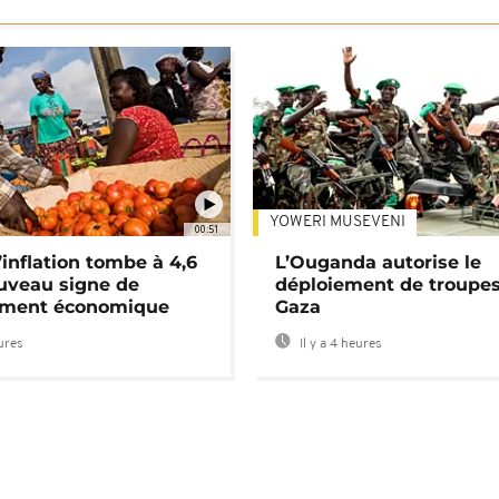
YOWERI MUSEVENI
00:51
’inflation tombe à 4,6
L’Ouganda autorise le
uveau signe de
déploiement de troupes
ement économique
Gaza
eures
Il y a 4 heures