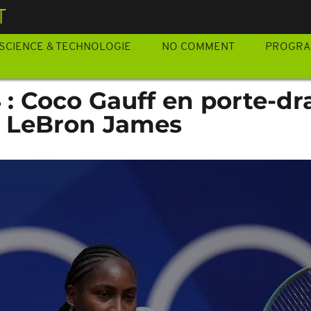
T
SCIENCE & TECHNOLOGIE
NO COMMENT
PROGR
 : Coco Gauff en porte-d
c LeBron James