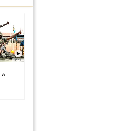
01:11
 à