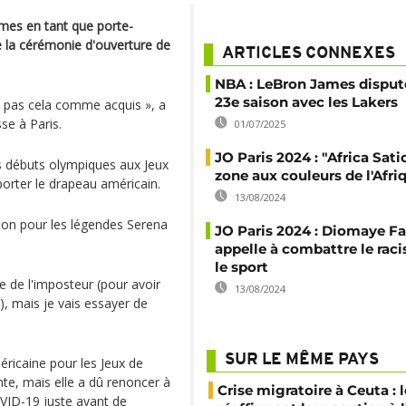
ames en tant que porte-
e la cérémonie d'ouverture de
ARTICLES CONNEXES
NBA : LeBron James disput
23e saison avec les Lakers
re pas cela comme acquis », a
se à Paris.
01/07/2025
JO Paris 2024 : "Africa Satio
es débuts olympiques aux Jeux
zone aux couleurs de l'Afri
porter le drapeau américain.
13/08/2024
ion pour les légendes Serena
JO Paris 2024 : Diomaye F
appelle à combattre le rac
le sport
e de l'imposteur (pour avoir
13/08/2024
, mais je vais essayer de
SUR LE MÊME PAYS
éricaine pour les Jeux de
ente, mais elle a dû renoncer à
Crise migratoire à Ceuta : l
OVID-19 juste avant de