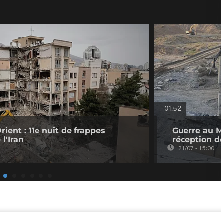
01:52
ient : 11e nuit de frappes
Guerre au M
l'Iran
réception d
21/07 - 15:00