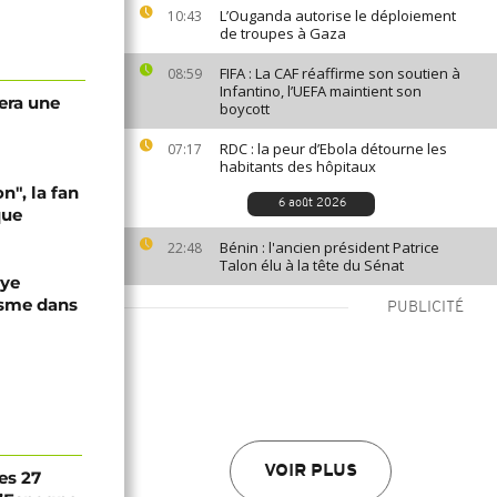
L’Ouganda autorise le déploiement
10:43
de troupes à Gaza
FIFA : La CAF réaffirme son soutien à
08:59
Infantino, l’UEFA maintient son
era une
boycott
RDC : la peur d’Ebola détourne les
07:17
habitants des hôpitaux
n", la fan
6 août 2026
que
Bénin : l'ancien président Patrice
22:48
Talon élu à la tête du Sénat
aye
isme dans
PUBLICITÉ
VOIR PLUS
es 27