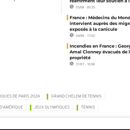
réaffirment leur soutien à
05/08 - 09:35
France : Médecins du Mon
intervient auprès des migr
exposés à la canicule
04/08 - 17:02
Incendies en France : Geor
Amal Clonney évacués de 
propriété
31/07 - 10:08
IQUES DE PARIS 2024
GRAND CHELEM DE TENNIS
 D'AMÉRIQUE
JEUX OLYMPIQUES
TENNIS