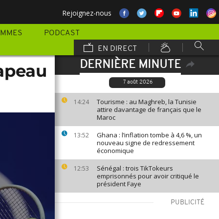
Rejoignez-nous
AMMES
PODCAST
EN DIRECT
DERNIÈRE MINUTE
rapeau
7 août 2026
Tourisme : au Maghreb, la Tunisie
14:24
attire davantage de français que le
Maroc
Ghana : l’inflation tombe à 4,6 %, un
13:52
nouveau signe de redressement
économique
Sénégal : trois TikTokeurs
12:53
emprisonnés pour avoir critiqué le
président Faye
PUBLICITÉ