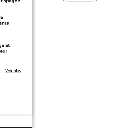
 l’Espagne
de
ants
ge et
leur
Voir plus