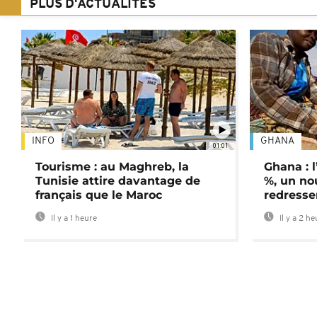
PLUS D'ACTUALITÉS
INFO
GHANA
01:01
Tourisme : au Maghreb, la
Ghana : l
Tunisie attire davantage de
%, un no
français que le Maroc
redress
Il y a 1 heure
Il y a 2 h