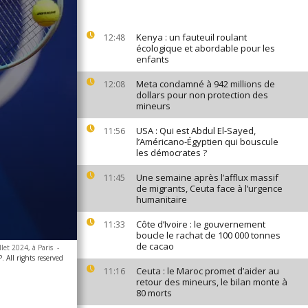
Kenya : un fauteuil roulant
12:48
écologique et abordable pour les
enfants
Meta condamné à 942 millions de
12:08
dollars pour non protection des
mineurs
USA : Qui est Abdul El-Sayed,
11:56
l’Américano-Égyptien qui bouscule
les démocrates ?
Une semaine après l’afflux massif
11:45
de migrants, Ceuta face à l’urgence
humanitaire
Côte d’Ivoire : le gouvernement
11:33
boucle le rachat de 100 000 tonnes
de cacao
let 2024, à Paris
-
All rights reserved
Ceuta : le Maroc promet d’aider au
11:16
retour des mineurs, le bilan monte à
80 morts