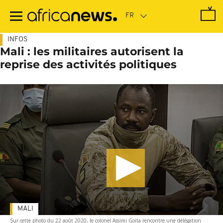
Passer
au
contenu
principal
INFOS
Mali : les militaires autorisent la
reprise des activités politiques
MALI
Sur cette photo du 22 août 2020, le colonel Assimi Goita rencontre une délégation