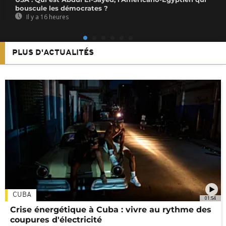
bouscule les démocrates ?
Il y a 16 heures
PLUS D'ACTUALITÉS
CUBA
01:54
Crise énergétique à Cuba : vivre au rythme des
coupures d'électricité