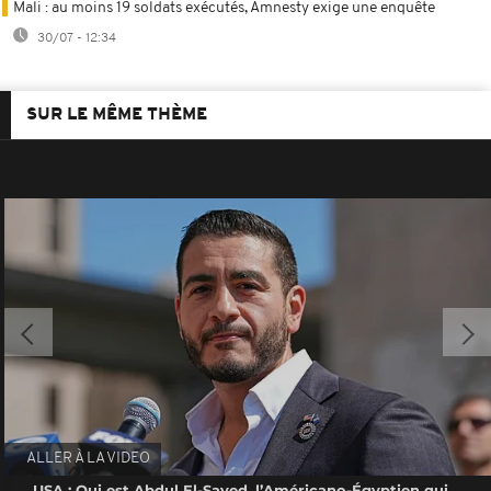
Mali : au moins 19 soldats exécutés, Amnesty exige une enquête
30/07 - 12:34
SUR LE MÊME THÈME
ALLER À LA VIDEO
USA : Qui est Abdul El-Sayed, l’Américano-Égyptien qui