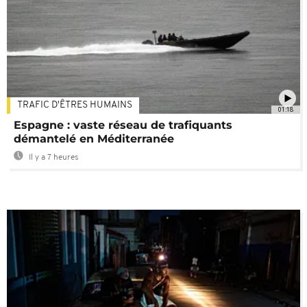
TRAFIC D'ÊTRES HUMAINS
01:18
Espagne : vaste réseau de trafiquants
démantelé en Méditerranée
Il y a 7 heures