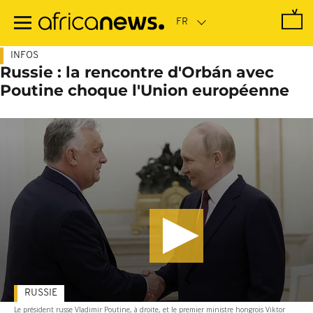
Passer
au
contenu
principal
INFOS
Russie : la rencontre d'Orbán avec
Poutine choque l'Union européenne
RUSSIE
Le président russe Vladimir Poutine, à droite, et le premier ministre hongrois Viktor