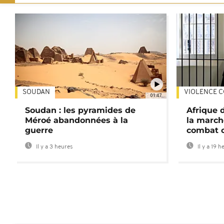
SOUDAN
VIOLENCE C
01:47
Soudan : les pyramides de
Afrique 
Méroé abandonnées à la
la march
guerre
combat 
Il y a 3 heures
Il y a 19 h