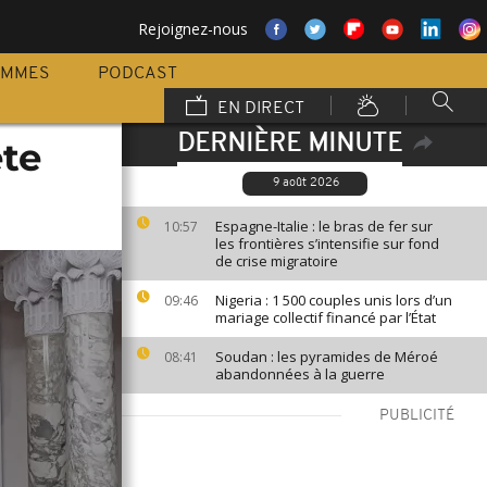
Rejoignez-nous
AMMES
PODCAST
EN DIRECT
DERNIÈRE MINUTE
te
9 août 2026
Espagne-Italie : le bras de fer sur
10:57
les frontières s’intensifie sur fond
de crise migratoire
Nigeria : 1 500 couples unis lors d’un
09:46
mariage collectif financé par l’État
Soudan : les pyramides de Méroé
08:41
abandonnées à la guerre
PUBLICITÉ