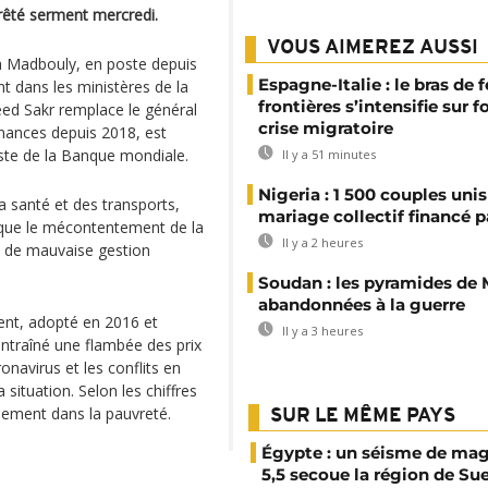
rêté serment mercredi.
VOUS AIMEREZ AUSSI
fa Madbouly, en poste depuis
Espagne-Italie : le bras de f
 dans les ministères de la
frontières s’intensifie sur 
ed Sakr remplace le général
crise migratoire
ances depuis 2018, est
te de la Banque mondiale.
Il y a 51 minutes
Nigeria : 1 500 couples unis
a santé et des transports,
mariage collectif financé pa
 que le mécontentement de la
Il y a 2 heures
s de mauvaise gestion
Soudan : les pyramides de
abandonnées à la guerre
nt, adopté en 2016 et
Il y a 3 heures
 entraîné une flambée des prix
navirus et les conflits en
ituation. Selon les chiffres
llement dans la pauvreté.
SUR LE MÊME PAYS
Égypte : un séisme de ma
5,5 secoue la région de Su