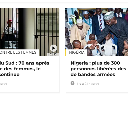
ONTRE LES FEMMES
NIGÉRIA
02:30
du Sud : 70 ans après
Nigeria : plus de 300
e des femmes, le
personnes libérées des
continue
de bandes armées
eures
Il y a 21 heures