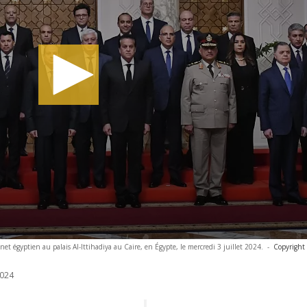
net égyptien au palais Al-Ittihadiya au Caire, en Égypte, le mercredi 3 juillet 2024.
-
Copyright
024