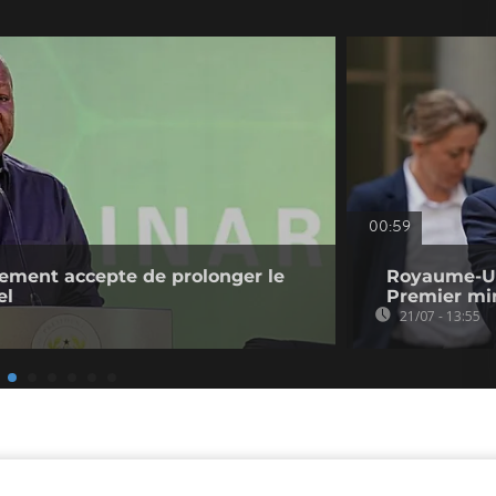
00:59
ement accepte de prolonger le
Royaume-Un
el
Premier min
21/07 - 13:55