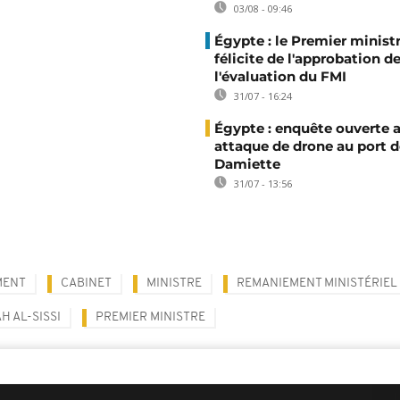
03/08 - 09:46
Égypte : le Premier minist
félicite de l'approbation d
l'évaluation du FMI
31/07 - 16:24
Égypte : enquête ouverte 
attaque de drone au port d
Damiette
31/07 - 13:56
MENT
CABINET
MINISTRE
REMANIEMENT MINISTÉRIEL
H AL-SISSI
PREMIER MINISTRE