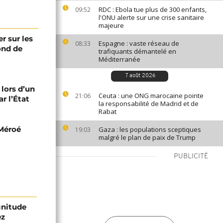
RDC : Ebola tue plus de 300 enfants,
09:52
l'ONU alerte sur une crise sanitaire
majeure
er sur les
Espagne : vaste réseau de
08:33
fond de
trafiquants démantelé en
Méditerranée
7 août 2026
 lors d’un
Ceuta : une ONG marocaine pointe
21:06
r l’État
la responsabilité de Madrid et de
Rabat
 Méroé
Gaza : les populations sceptiques
19:03
malgré le plan de paix de Trump
PUBLICITÉ
gnitude
ez