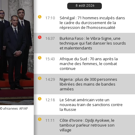
8 août 2026
Sénégal : 71 hommes inculpés dans
17:10
le cadre du durcissement de la
répression de l’homosexualité
Burkina Faso : le Vibra-Signe, une
16:37
technique qui fait danser les sourds
et malentendants
Afrique du Sud : 70 ans après la
15:43
marche des femmes, le combat
continue
Nigeria : plus de 300 personnes
14:29
libérées des mains de bandes
armées
Le Sénat américain vote un
12:18
nouveau train de sanctions contre
 © africanews
AP/AP
la Russie
Côte d'Ivoire : Djidji Ayokwe, le
11:11
tambour parleur retrouve son
village