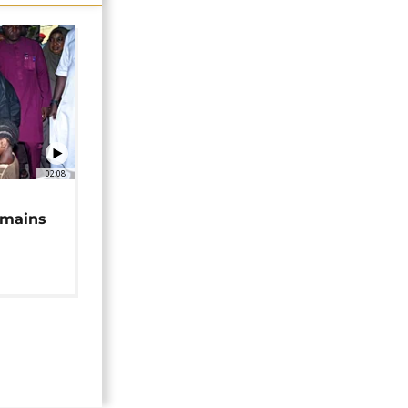
02:08
 mains