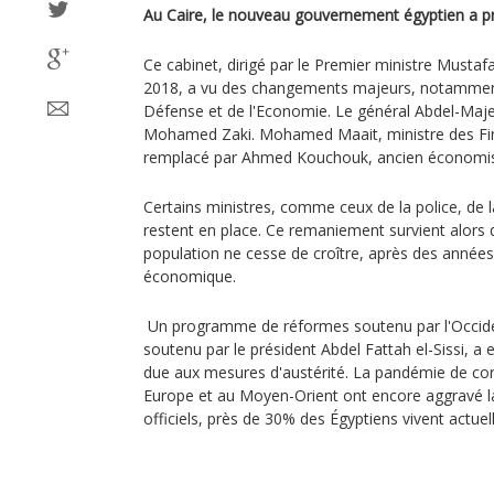
Au Caire, le nouveau gouvernement égyptien a p
Ce cabinet, dirigé par le Premier ministre Musta
2018, a vu des changements majeurs, notamment
Défense et de l'Economie. Le général Abdel-Maje
Mohamed Zaki. Mohamed Maait, ministre des Fin
remplacé par Ahmed Kouchouk, ancien économis
Certains ministres, comme ceux de la police, de l
restent en place. Ce remaniement survient alors
population ne cesse de croître, après des année
économique.
Un programme de réformes soutenu par l'Occide
soutenu par le président Abdel Fattah el-Sissi, a
due aux mesures d'austérité. La pandémie de coro
Europe et au Moyen-Orient ont encore aggravé la s
officiels, près de 30% des Égyptiens vivent actue