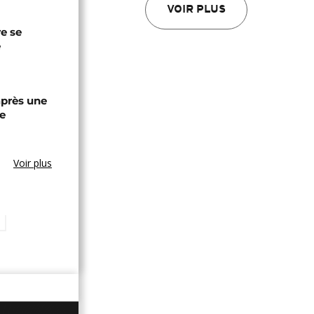
VOIR PLUS
re se
e
après une
e
Voir plus