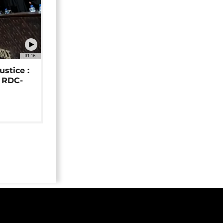
01:16
ustice :
e RDC-