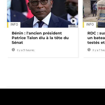
INFO
INFO
01:02
Bénin : l'ancien président
RDC : su
Patrice Talon élu à la tête du
un batea
Sénat
testés et
Il y a 5 heures
Il y a 7 he