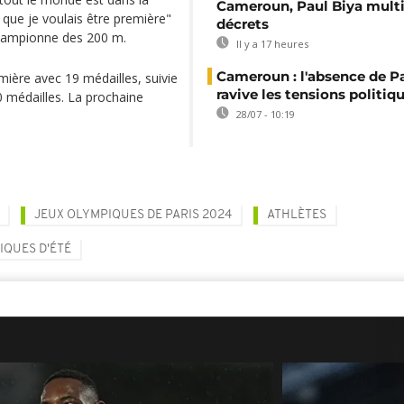
Cameroun, Paul Biya multip
 que je voulais être première"
décrets
Championne des 200 m.
Il y a 17 heures
Cameroun : l'absence de P
mière avec 19 médailles, suivie
ravive les tensions politiq
0 médailles. La prochaine
28/07 - 10:19
JEUX OLYMPIQUES DE PARIS 2024
ATHLÈTES
IQUES D'ÉTÉ