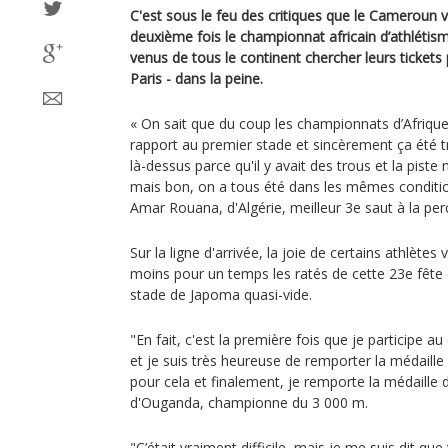
C'est sous le feu des critiques que le Cameroun v
deuxième fois le championnat africain d’athlétism
venus de tous le continent chercher leurs tickets
Paris - dans la peine.
« On sait que du coup les championnats d’Afrique
rapport au premier stade et sincèrement ça été t
là-dessus parce qu'il y avait des trous et la piste
mais bon, on a tous été dans les mêmes condition
Amar Rouana, d'Algérie, meilleur 3e saut à la pe
Sur la ligne d'arrivée, la joie de certains athlètes v
moins pour un temps les ratés de cette 23e fête d
stade de Japoma quasi-vide.
"En fait, c'est la première fois que je participe 
et je suis très heureuse de remporter la médaille 
pour cela et finalement, je remporte la médaille 
d'Ouganda, championne du 3 000 m.
"C’était vraiment difficile, mais je me suis dit qu