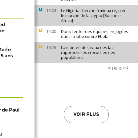
Le Nigeria cherche à mieux réguler
15:04
le marché de la crypto [Business
Africa]
ed
oc
Dans l'enfer des équipes engagées
15:00
dans la lutte contre Ebola
La montée des eaux des lacs
14:26
Zerfe
rapproche les crocodiles des
5 ans
populations
PUBLICITÉ
r de Paul
VOIR PLUS
u