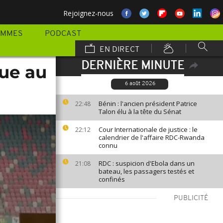
Rejoignez-nous
AMMES
PODCAST
EN DIRECT
DERNIÈRE MINUTE
que au
6 août 2026
Bénin : l'ancien président Patrice
22:48
Talon élu à la tête du Sénat
Cour Internationale de justice : le
22:12
calendrier de l'affaire RDC-Rwanda
connu
RDC : suspicion d'Ebola dans un
21:08
bateau, les passagers testés et
confinés
PUBLICITÉ