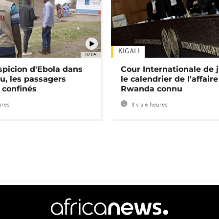
KIGALI
02:05
spicion d'Ebola dans
Cour Internationale de j
u, les passagers
le calendrier de l'affair
 confinés
Rwanda connu
ures
Il y a 6 heures