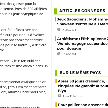
ient d’organiser pour la
e senior. Près de 800 athlètes
ARTICLES CONNEXES
 pour les Jeux olympiques de
Jeux Saoudiens : Mohamm
Shaween s'entraine au Mar
 ont été délocalisée par
23/09/2024
rès dure pour nous d’évoluer
Athlétisme : l'Ethiopienne 
 n’était pas totalement droite
Wondemagegn suspendue 
s pour se battre », a déclaré
pour dopage
rche
13/08/2024
ictorieux leur fait oublier du
e l’athlétisme africain dans un
SUR LE MÊME PAYS
Après 58 jours d'absence,
au championnat d'Afrique senior
l'inquiétude grandit autou
d'or, j'étais vraiment préparée
Biya
d'or", affirme Chekemoi Loice,
Il y a 13 heures
Pour pallier son absence d
e tout le monde est dans la