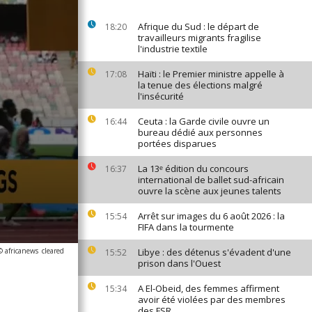
Afrique du Sud : le départ de
18:20
travailleurs migrants fragilise
l'industrie textile
Haïti : le Premier ministre appelle à
17:08
la tenue des élections malgré
l'insécurité
Ceuta : la Garde civile ouvre un
16:44
bureau dédié aux personnes
portées disparues
La 13ᵉ édition du concours
16:37
international de ballet sud-africain
ouvre la scène aux jeunes talents
Arrêt sur images du 6 août 2026 : la
15:54
FIFA dans la tourmente
© africanews
cleared
Libye : des détenus s'évadent d'une
15:52
prison dans l'Ouest
A El-Obeid, des femmes affirment
15:34
avoir été violées par des membres
des FSR