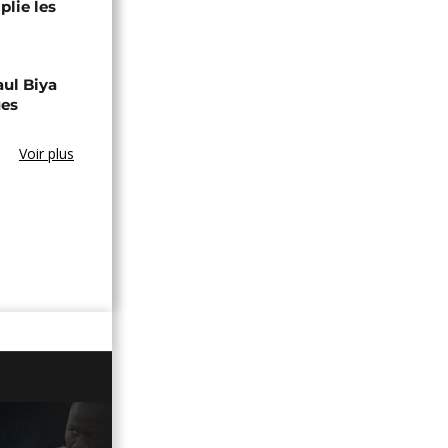
lie les
aul Biya
ues
Voir plus