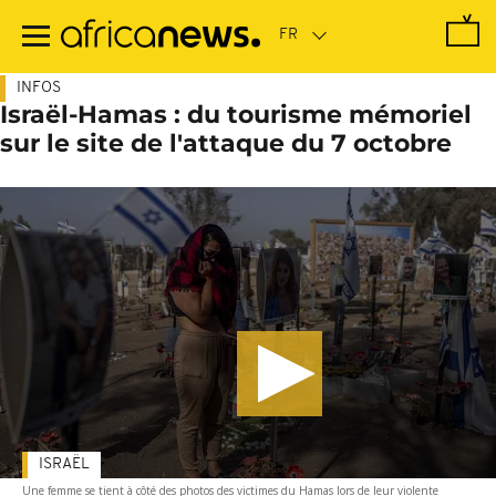
Passer
au
contenu
principal
INFOS
Israël-Hamas : du tourisme mémoriel
sur le site de l'attaque du 7 octobre
ISRAËL
Une femme se tient à côté des photos des victimes du Hamas lors de leur violente