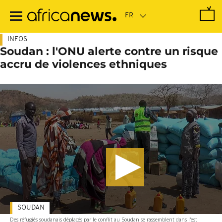
Passer
au
contenu
principal
INFOS
Soudan : l'ONU alerte contre un risque
accru de violences ethniques
SOUDAN
Des réfugiés soudanais déplacés par le conflit au Soudan se rassemblent dans l'est