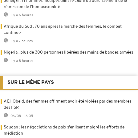
Sénégal : 71 hommes inculpés dans le cadre du durcissement de la
répression de l’homosexualité
Il y a 6 heures
Afrique du Sud : 70 ans après la marche des femmes, le combat
continue
Il y a 7 heures
Nigeria : plus de 300 personnes libérées des mains de bandes armées
Il y a 8 heures
SUR LE MÊME PAYS
A El-Obeid, des femmes affirment avoir été violées par des membres
des FSR
06/08 - 16:05
Soudan : les négociations de paix s'enlisent malgré les efforts de
médiation