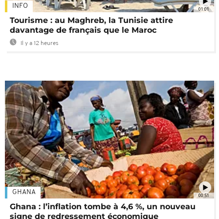
INFO
01:01
Tourisme : au Maghreb, la Tunisie attire
davantage de français que le Maroc
Il y a 12 heures
GHANA
00:51
Ghana : l’inflation tombe à 4,6 %, un nouveau
signe de redressement économique