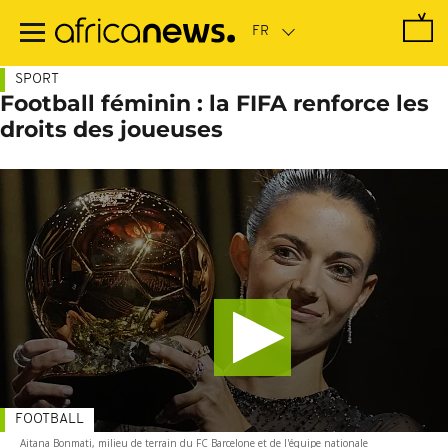
Passer
au
contenu
principal
SPORT
Football féminin : la FIFA renforce les
droits des joueuses
FOOTBALL
Aitana Bonmati, milieu de terrain du FC Barcelone et de l'équipe nationale