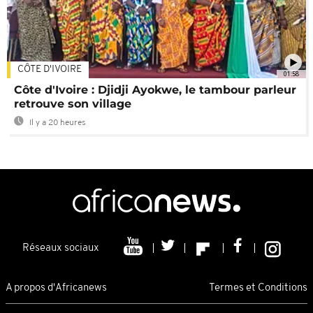
CÔTE D'IVOIRE
01:58
Côte d'Ivoire : Djidji Ayokwe, le tambour parleur
retrouve son village
Il y a 20 heures
Réseaux sociaux
A propos d'Africanews
Termes et Conditions