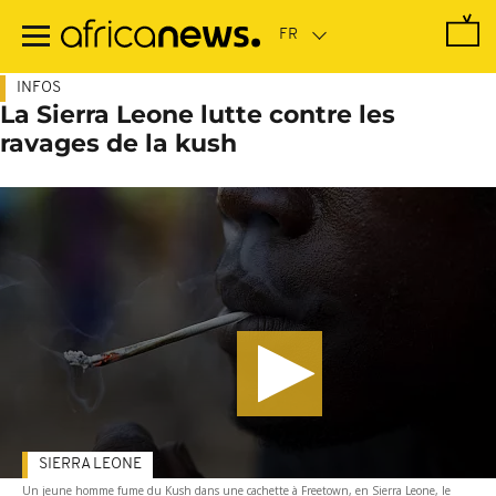
Passer
au
contenu
principal
INFOS
La Sierra Leone lutte contre les
ravages de la kush
SIERRA LEONE
Un jeune homme fume du Kush dans une cachette à Freetown, en Sierra Leone, le