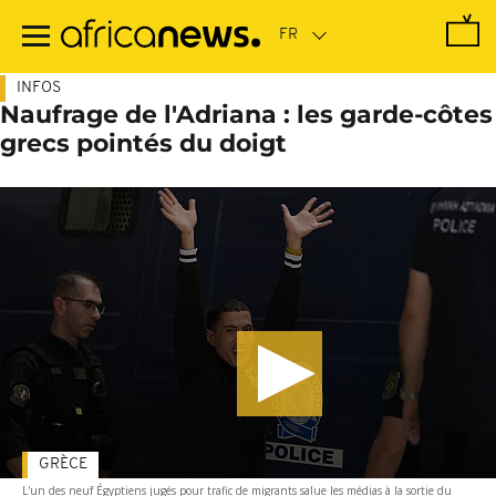
Passer
au
contenu
principal
INFOS
Naufrage de l'Adriana : les garde-côtes
grecs pointés du doigt
GRÈCE
L'un des neuf Égyptiens jugés pour trafic de migrants salue les médias à la sortie du