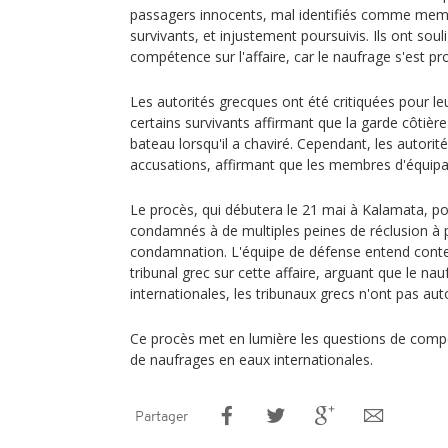
passagers innocents, mal identifiés comme memb
survivants, et injustement poursuivis. Ils ont sou
compétence sur l'affaire, car le naufrage s'est pr
Les autorités grecques ont été critiquées pour leu
certains survivants affirmant que la garde côtièr
bateau lorsqu'il a chaviré. Cependant, les autorit
accusations, affirmant que les membres d'équipa
Le procès, qui débutera le 21 mai à Kalamata, pou
condamnés à de multiples peines de réclusion à 
condamnation. L'équipe de défense entend cont
tribunal grec sur cette affaire, arguant que le n
internationales, les tribunaux grecs n'ont pas auto
Ce procès met en lumière les questions de compé
de naufrages en eaux internationales.
Partager