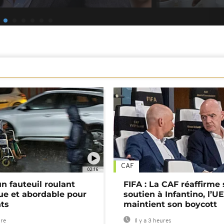
CAF
02:16
n fauteuil roulant
FIFA : La CAF réaffirme
ue et abordable pour
soutien à Infantino, l’U
nts
maintient son boycott
ure
Il y a 3 heures