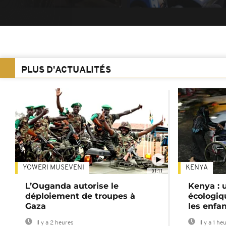
PLUS D'ACTUALITÉS
YOWERI MUSEVENI
KENYA
01:11
L’Ouganda autorise le
Kenya : u
déploiement de troupes à
écologiq
Gaza
les enfa
Il y a 2 heures
Il y a 1 he