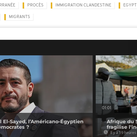
ERRANÉE
PROCÈS
IMMIGRATION CLANDESTINE
EGYPT
MIGRANTS
01:01
l El-Sayed, l’Américano-Égyptien
Afrique du 
émocrates ?
fragilise l'i
Il y a 19 heures