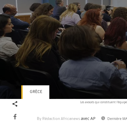
GRÈCE
Volume
Les avocats qui constituent l'équi
90%
avec AP
Dernière MA
By Rédaction Africanews