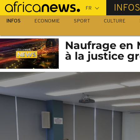
Passer
INFO
au
contenu
INFOS
ECONOMIE
SPORT
CULTURE
principal
Naufrage en M
à la justice 