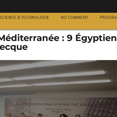
S
SCIENCE & TECHNOLOGIE
NO COMMENT
PROGR
éditerranée : 9 Égyptien
grecque