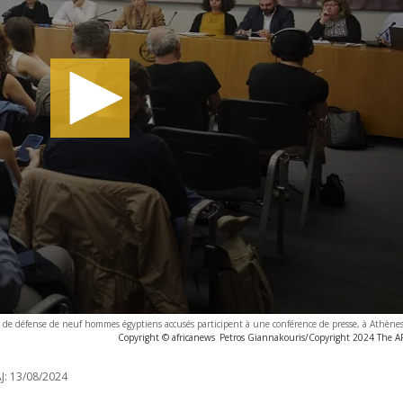
pe de défense de neuf hommes égyptiens accusés participent à une conférence de presse, à Athène
Copyright © africanews
Petros Giannakouris/Copyright 2024 The AP.
J:
13/08/2024