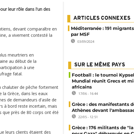
r leur rôle dans l'un des
ARTICLES CONNEXES
Méditerranée : 191 migrant
tiens, devant comparaître en
par MSF
ine, a vivement contesté la
03/09/2024
plus meurtriers en
aine au début de la
SUR LE MÊME PAYS
participation à une
frage fatal.
Football : le tournoi Kypsel
Mundial réunit Grecs et m
africains
un chalutier de pêche fortement
e la Grèce, dans les eaux
17/06 - 16:44
aines de demandeurs d'asile de
Grèce : des manifestants dé
rs à bord reste incertain, mais
Athènes devant l'ambassade
 que près de 80 corps ont été
22/05 - 12:51
Grèce : 176 militants de "la 
ue leurs clients étaient des
pour Gaza" débarqués en C