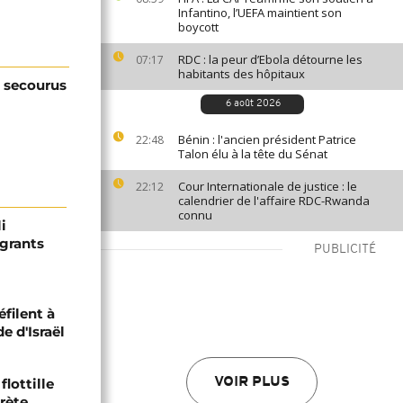
Infantino, l’UEFA maintient son
boycott
RDC : la peur d’Ebola détourne les
07:17
habitants des hôpitaux
s secourus
6 août 2026
Bénin : l'ancien président Patrice
22:48
Talon élu à la tête du Sénat
Cour Internationale de justice : le
22:12
calendrier de l'affaire RDC-Rwanda
connu
i
igrants
PUBLICITÉ
filent à
 d'Israël
flottille
VOIR PLUS
rète