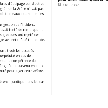
res d'équipage par d'autres
04/05 - 14:47
ligné que la Grèce n'avait pas
oduit en eaux internationales.
r gestion de l'incident,
e avait tenté de remorquer le
és grecques ont rejeté ces
ge avaient refusé toute aide.
rrait voir les accusés
perpétuité en cas de
ester la compétence du
aufrage étant survenu en eaux
rité pour juger cette affaire.
tence juridique dans les cas