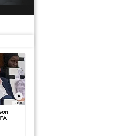
01:00
 son
EFA