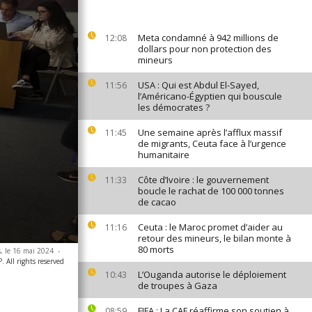
Meta condamné à 942 millions de
12:08
dollars pour non protection des
mineurs
USA : Qui est Abdul El-Sayed,
11:56
l’Américano-Égyptien qui bouscule
les démocrates ?
Une semaine après l’afflux massif
11:45
de migrants, Ceuta face à l’urgence
humanitaire
Côte d’Ivoire : le gouvernement
11:33
boucle le rachat de 100 000 tonnes
de cacao
Ceuta : le Maroc promet d’aider au
11:16
retour des mineurs, le bilan monte à
80 morts
s, le 16 mai 2024
-
 All rights reserved
L’Ouganda autorise le déploiement
10:43
de troupes à Gaza
FIFA : La CAF réaffirme son soutien à
08:59