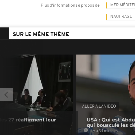
MER MÉDIT
Plus d'informations à propos de
NAUFRAGE
SUR LE MÊME THÈME
ALLER À LA VIDEO
les 27 réaffirment leur
USA : Qui est Abdu
qui bouscule les d
Il y a 34 minutes