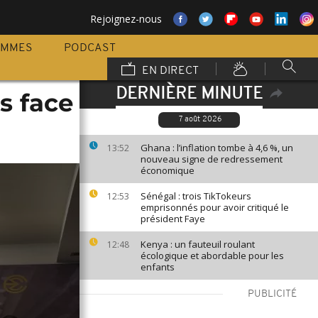
Rejoignez-nous
AMMES
PODCAST
EN DIRECT
DERNIÈRE MINUTE
s face
7 août 2026
Ghana : l’inflation tombe à 4,6 %, un
13:52
nouveau signe de redressement
économique
Sénégal : trois TikTokeurs
12:53
emprisonnés pour avoir critiqué le
président Faye
Kenya : un fauteuil roulant
12:48
écologique et abordable pour les
enfants
PUBLICITÉ