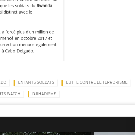
n que les soldats du
Rwanda
al
distinct avec le
 a forcé plus d'un million de
ommencé en octobre 2017 et
insurrection menace également
rs à Cabo Delgado.
ADO
ENFANTS SOLDATS
LUTTE CONTRE LE TERRORISME
HTS WATCH
DJIHADISME