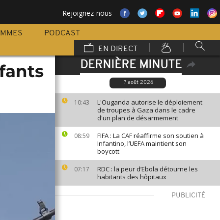
Rejoignez-nous
AMMES
PODCAST
EN DIRECT
DERNIÈRE MINUTE
fants
7 août 2026
L'Ouganda autorise le déploiement
10:43
de troupes à Gaza dans le cadre
d'un plan de désarmement
FIFA : La CAF réaffirme son soutien à
08:59
Infantino, l’UEFA maintient son
boycott
RDC : la peur d’Ebola détourne les
07:17
habitants des hôpitaux
PUBLICITÉ