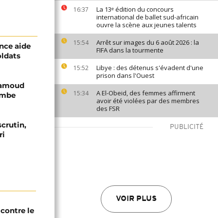
La 13ᵉ édition du concours
16:37
international de ballet sud-africain
ouvre la scène aux jeunes talents
Arrêt sur images du 6 août 2026 : la
15:54
ance aide
FIFA dans la tourmente
oldats
Libye : des détenus s'évadent d'une
15:52
prison dans l'Ouest
hamoud
A El-Obeid, des femmes affirment
15:34
bombe
avoir été violées par des membres
des FSR
crutin,
PUBLICITÉ
ri
VOIR PLUS
contre le