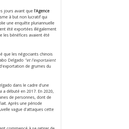
es jours avant que
l'Agence
sme à but non lucratif qui
lie une enquête pluriannuelle
ient été exportées illégalement
e les bénéfices avaient été
lé que les négociants chinois
Cabo Delgado
"et l'exportaient
on d'exportation de grumes du
lgado dans le cadre d'une
qui a débuté en 2017. En 2020,
aines de personnes, dont de
iait. Après une période
ouvelle vague d'attaques cette
ient commencé à se retirer de