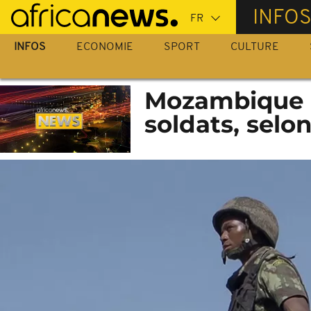
Passer
INFO
au
contenu
INFOS
ECONOMIE
SPORT
CULTURE
principal
Mozambique :
soldats, sel