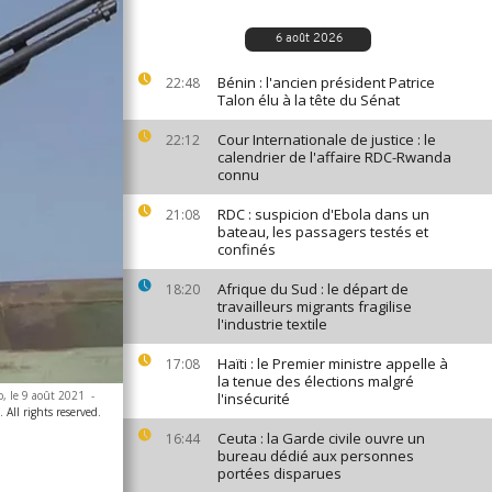
6 août 2026
Bénin : l'ancien président Patrice
22:48
Talon élu à la tête du Sénat
Cour Internationale de justice : le
22:12
calendrier de l'affaire RDC-Rwanda
connu
RDC : suspicion d'Ebola dans un
21:08
bateau, les passagers testés et
confinés
Afrique du Sud : le départ de
18:20
travailleurs migrants fragilise
l'industrie textile
Haïti : le Premier ministre appelle à
17:08
la tenue des élections malgré
, le 9 août 2021
-
l'insécurité
All rights reserved.
Ceuta : la Garde civile ouvre un
16:44
bureau dédié aux personnes
portées disparues