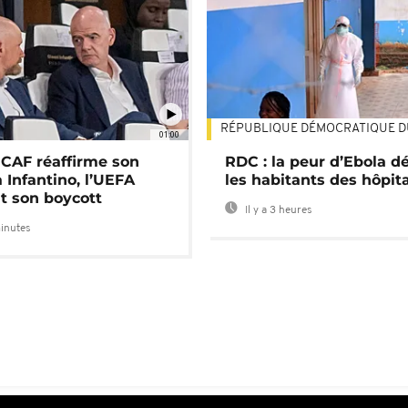
RÉPUBLIQUE DÉMOCRATIQUE 
01:00
a CAF réaffirme son
RDC : la peur d’Ebola d
 Infantino, l’UEFA
les habitants des hôpit
t son boycott
Il y a 3 heures
minutes