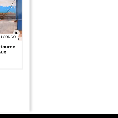
DU CONGO
01:34
étourne
aux