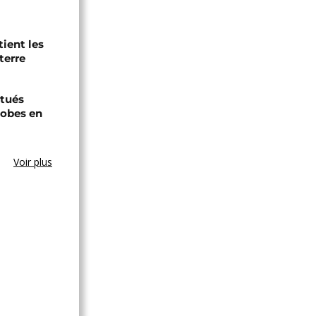
tient les
terre
tués
hobes en
Voir plus