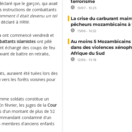
terrorisme
éclaré que le garçon, qui avait
10/07 - 10:25
es instructions de combattants
mment il était devenu un tel
La crise du carburant main
le déclaré à HRW.
pêcheurs mozambicains à 
15/06 - 16:32
mia ont commencé vendredi et
attants islamistes
ont pillé
Au moins 5 Mozambicains 
dans des violences xénop
ont échangé des coups de feu
Afrique du Sud
vant de battre en retraite,
12/06 - 15:18
ts, auraient été tuées lors des
 vers les forêts voisines pour
omme soldats constitue un
En février, les juges de la
Cour
s d'un montant de plus de 52
n commandant condamné d'un
es membres d'anciens enfants