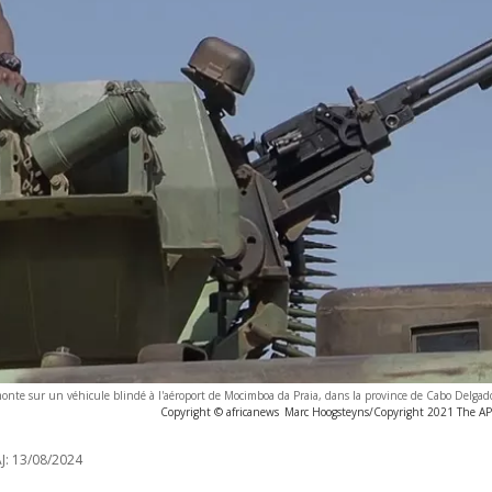
nte sur un véhicule blindé à l'aéroport de Mocimboa da Praia, dans la province de Cabo Delgado
Copyright © africanews
Marc Hoogsteyns/Copyright 2021 The AP. 
J:
13/08/2024