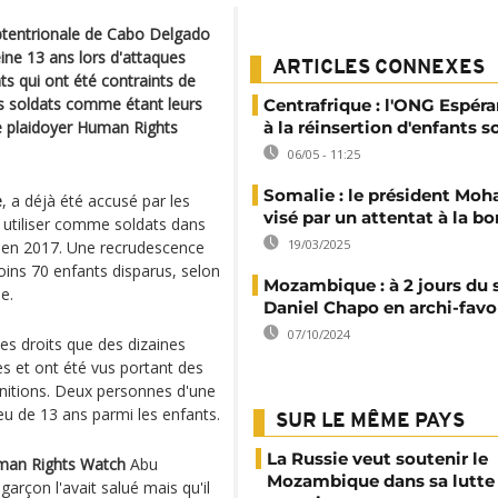
ptentrionale de Cabo Delgado
ine 13 ans lors d'attaques
ARTICLES CONNEXES
nts qui ont été contraints de
ts soldats comme étant leurs
Centrafrique : l'ONG Espér
de plaidoyer Human Rights
à la réinsertion d'enfants s
06/05 - 11:25
Somalie : le président Mo
e
, a déjà été accusé par les
visé par un attentat à la 
 utiliser comme soldats dans
19/03/2025
 en 2017. Une recrudescence
ins 70 enfants disparus, selon
Mozambique : à 2 jours du s
e.
Daniel Chapo en archi-favo
07/10/2024
s droits que des dizaines
es et ont été vus portant des
unitions. Deux personnes d'une
u de 13 ans parmi les enfants.
SUR LE MÊME PAYS
La Russie veut soutenir le
an Rights Watch
Abu
Mozambique dans sa lutte 
 garçon l'avait salué mais qu'il