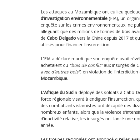
Les attaques au Mozambique ont eu lieu quelqu
d'investigation environnementale
(EIA), un organi
enquête sur les crimes environnementaux, ne pub
alléguant que des millions de tonnes de bois ava
de
Cabo Delgado
vers la Chine depuis 2017 et qu
utilisés pour financer l'insurrection.
L'EIA a déclaré mardi que son enquête avait révé
achetaient du
"bois de conflit"
aux insurgés de 
avec d'autres bois"
, en violation de l'interdicti
Mozambique
.
L'Afrique du Sud
a déployé des soldats à Cabo De
force régionale visant à endiguer l'insurrection, 
des combattants islamistes ont décapité des diz
nombreux enfants, alors que la violence s'intensif
d'inactivité relative, les insurgés ont lancé une n
année.
Les troupes régionales ont annoncé qu'elles ava