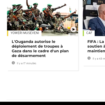
YOWERI MUSEVENI
CAF
01:11
L'Ouganda autorise le
FIFA : L
déploiement de troupes à
soutien à
Gaza dans le cadre d'un plan
maintien
de désarmement
Il y a 43 
Il y a 17 minutes