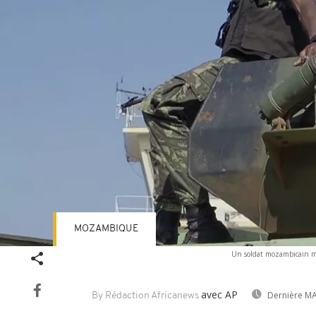
MOZAMBIQUE
Un soldat mozambicain mo
avec AP
Dernière MA
By Rédaction Africanews