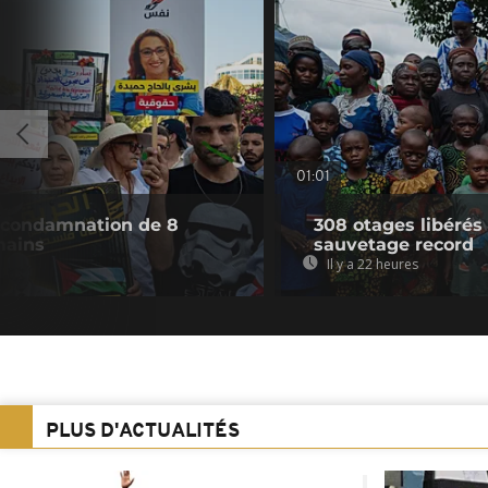
01:01
 condamnation de 8
308 otages libérés
mains
sauvetage record
Il y a 22 heures
PLUS D'ACTUALITÉS