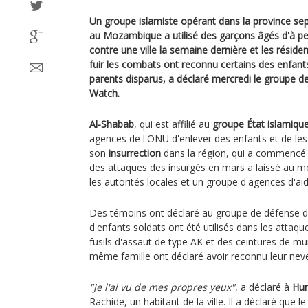
Un groupe islamiste opérant dans la province se
au Mozambique a utilisé des garçons âgés d'à pe
contre une ville la semaine dernière et les réside
fuir les combats ont reconnu certains des enfan
parents disparus, a déclaré mercredi le groupe 
Watch.
Al-Shabab
, qui est affilié au
groupe État islamiqu
agences de l'ONU d'enlever des enfants et de les
son
insurrection
dans la région, qui a commencé
des attaques des insurgés en mars a laissé au mo
les autorités locales et un groupe d'agences d'aid
Des témoins ont déclaré au groupe de défense de
d'enfants soldats ont été utilisés dans les attaqu
fusils d'assaut de type AK et des ceintures de m
même famille ont déclaré avoir reconnu leur neve
"Je l'ai vu de mes propres yeux"
, a déclaré à
Hum
Rachide, un habitant de la ville. Il a déclaré que le