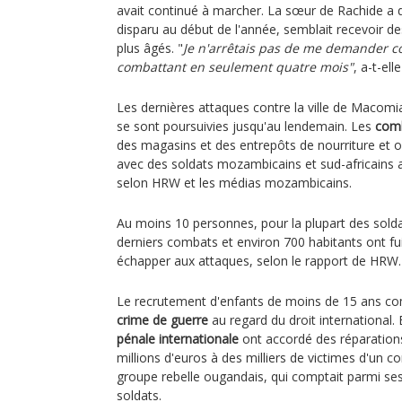
avait continué à marcher. La sœur de Rachide a d
disparu au début de l'année, semblait recevoir d
plus âgés. "
Je n'arrêtais pas de me demander co
combattant en seulement quatre mois"
, a-t-el
Les dernières attaques contre la ville de Maco
se sont poursuivies jusqu'au lendemain. Les
comb
des magasins et des entrepôts de nourriture et 
avec des soldats mozambicains et sud-africains a
selon HRW et les médias mozambicains.
Au moins 10 personnes, pour la plupart des solda
derniers combats et environ 700 habitants ont fui
échapper aux attaques, selon le rapport de HRW.
Le recrutement d'enfants de moins de 15 ans c
crime de guerre
au regard du droit international. 
pénale internationale
ont accordé des réparation
millions d'euros à des milliers de victimes d'u
groupe rebelle ougandais, qui comptait parmi s
soldats.