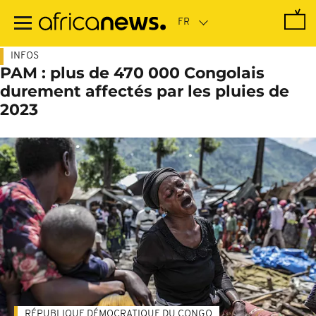
Passer
au
contenu
principal
INFOS
PAM : plus de 470 000 Congolais
durement affectés par les pluies de
2023
RÉPUBLIQUE DÉMOCRATIQUE DU CONGO