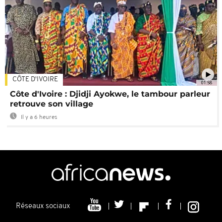
CÔTE D'IVOIRE
01:58
Côte d'Ivoire : Djidji Ayokwe, le tambour parleur
retrouve son village
Il y a 6 heures
Réseaux sociaux