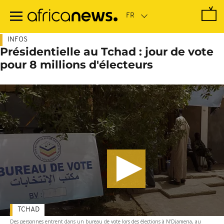
Passer
au
contenu
principal
INFOS
Présidentielle au Tchad : jour de vote
pour 8 millions d'électeurs
TCHAD
Des personnes entrent dans un bureau de vote lors des élections à N'Djamena, au