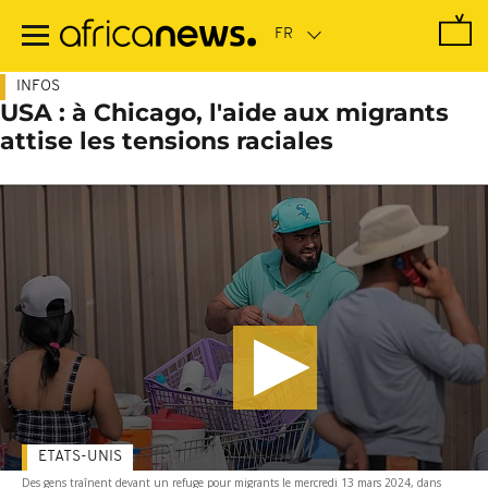
Passer
au
contenu
principal
INFOS
USA : à Chicago, l'aide aux migrants
attise les tensions raciales
ETATS-UNIS
Des gens traînent devant un refuge pour migrants le mercredi 13 mars 2024, dans