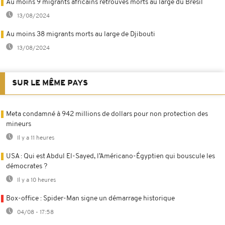
Au moins 9 migrants africains retrouvés morts au large du Brésil
13/08/2024
Au moins 38 migrants morts au large de Djibouti
13/08/2024
SUR LE MÊME PAYS
Meta condamné à 942 millions de dollars pour non protection des
mineurs
Il y a 11 heures
USA : Qui est Abdul El-Sayed, l’Américano-Égyptien qui bouscule les
démocrates ?
Il y a 10 heures
Box-office : Spider-Man signe un démarrage historique
04/08 - 17:58