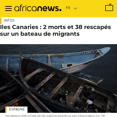
Passer
au
contenu
principal
INFOS
Iles Canaries : 2 morts et 38 rescapés
sur un bateau de migrants
ESPAGNE
Des bateaux vides utilisés par des migrants amarrés au port d'Arguineguin sur l'île