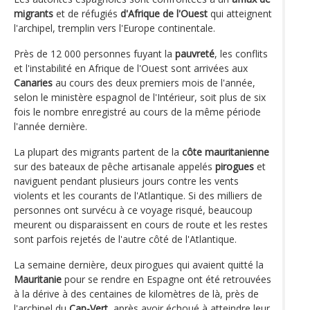
migrants
et de réfugiés
d'Afrique de l'Ouest
qui atteignent
l'archipel, tremplin vers l'Europe continentale.
Près de 12 000 personnes fuyant la
pauvreté
, les conflits
et l'instabilité en Afrique de l'Ouest sont arrivées aux
Canaries
au cours des deux premiers mois de l'année,
selon le ministère espagnol de l'Intérieur, soit plus de six
fois le nombre enregistré au cours de la même période
l'année dernière.
La plupart des migrants partent de la
côte mauritanienne
sur des bateaux de pêche artisanale appelés
pirogues
et
naviguent pendant plusieurs jours contre les vents
violents et les courants de l'Atlantique. Si des milliers de
personnes ont survécu à ce voyage risqué, beaucoup
meurent ou disparaissent en cours de route et les restes
sont parfois rejetés de l'autre côté de l'Atlantique.
La semaine dernière, deux pirogues qui avaient quitté la
Mauritanie
pour se rendre en Espagne ont été retrouvées
à la dérive à des centaines de kilomètres de là, près de
l'archipel du
Cap-Vert
, après avoir échoué à atteindre leur