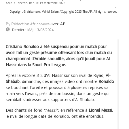
Azadi à Téhéran, Iran, le 19 septembre 2023
-
Copyright © africanews
Vahid Salemi/Copyright 2023 The AP. All rights reserved
avec AP
By Rédaction Africanews
Dernière MAJ:
13/08/2024
Cristiano Ronaldo a été suspendu pour un match pour
avoir fait un geste présumé offensant lors d'un match du
championnat d'Arabie saoudite, alors qu'il jouait pour Al
Nassr dans la Saudi Pro League.
Après la victoire 3-2 d'Al-Nassr sur son rival de Riyad,
Al-
Shabab
, dimanche, des images vidéo ont montré
Ronaldo
se bouchant l'oreille et poussant à plusieurs reprises sa
main vers l'avant, près de son bassin, dans un geste qui
semblait s'adresser aux supporters d'Al-Shabab.
Des chants de fond
"Messi"
, en référence à
Lionel Messi
,
le rival de longue date de Ronaldo, ont été entendus.