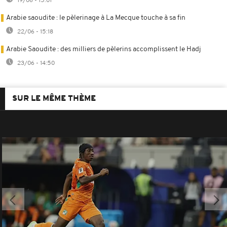
19/06 - 15:01
Arabie saoudite : le pèlerinage à La Mecque touche à sa fin
22/06 - 15:18
Arabie Saoudite : des milliers de pèlerins accomplissent le Hadj
23/06 - 14:50
SUR LE MÊME THÈME