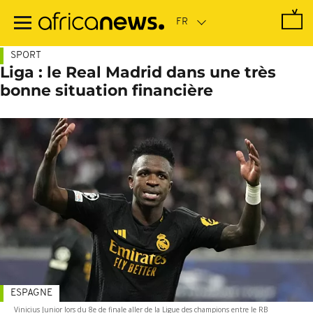
Passer
au
contenu
principal
SPORT
Liga : le Real Madrid dans une très
bonne situation financière
ESPAGNE
Vinicius Junior lors du 8e de finale aller de la Ligue des champions entre le RB