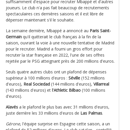
suffisamment d'espace pour recruter Mbappé et d'autres
joueurs. Le club n'a pas fait beaucoup de recrutements
spectaculaires ces dernières saisons et il est libre de
dépenser maintenant s'il le souhaite.
La semaine dernière, Mbappé a annoncé au
Paris Saint-
Germain
qu'il quitterait le club français à la fin de la
saison, ouvrant la voie à une nouvelle tentative de Madrid
pour le recruter. Madrid a fourni un gros effort pour
recruter la star française en 2022, l'une de ses offres
rejetée par le PSG atteignant près de 200 millions d'euros.
Seuls quatre autres clubs ont un plafond de dépenses
supérieur à 100 millions d'euros :
Séville
(152 millions
d'euros),
Real Sociedad
(144 millions d'euros),
Villarreal
(143 millions d'euros) et
l'Athletic Bilbao
(100 millions
d'euros).
Alavés
a le plafond le plus bas avec 31 millions d'euros,
juste derrière les 33 millions d'euros de
Las Palmas
.
Gérone
, l'équipe surprise en Espagne cette saison, a un
plafond de 52 millions d'euros. Le club catalan - contrôlé