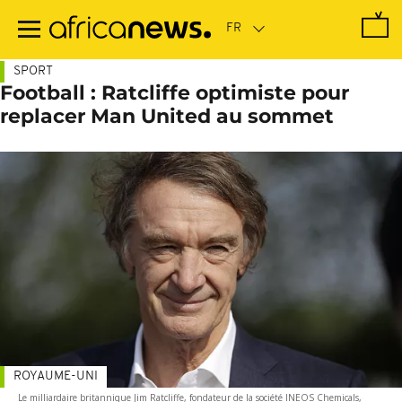
Passer
au
contenu
principal
SPORT
Football : Ratcliffe optimiste pour
replacer Man United au sommet
ROYAUME-UNI
Le milliardaire britannique Jim Ratcliffe, fondateur de la société INEOS Chemicals,