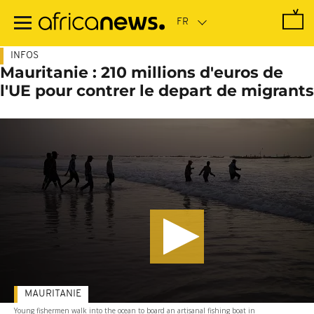
Passer
au
contenu
principal
INFOS
Mauritanie : 210 millions d'euros de
l'UE pour contrer le depart de migrants
MAURITANIE
Young fishermen walk into the ocean to board an artisanal fishing boat in