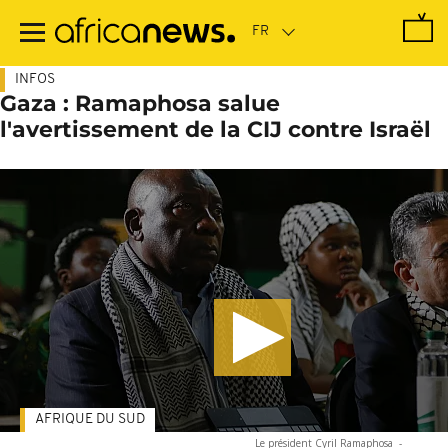
Passer
au
contenu
principal
INFOS
Gaza : Ramaphosa salue
l'avertissement de la CIJ contre Israël
AFRIQUE DU SUD
Le président Cyril Ramaphosa
-