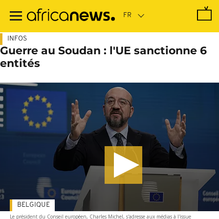
Passer
au
contenu
principal
INFOS
Guerre au Soudan : l'UE sanctionne 6
entités
BELGIQUE
Le président du Conseil européen, Charles Michel, s'adresse aux médias à l'issue