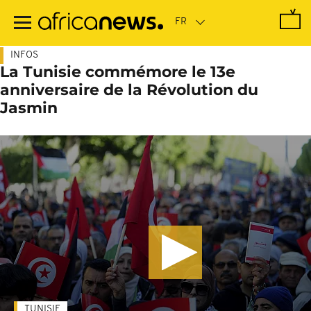
Passer
au
contenu
principal
INFOS
La Tunisie commémore le 13e
anniversaire de la Révolution du
Jasmin
TUNISIE