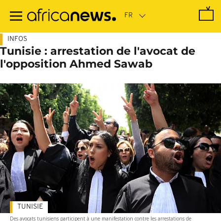
Passer
au
contenu
principal
INFOS
Tunisie : arrestation de l'avocat de
l'opposition Ahmed Sawab
TUNISIE
Des avocats tunisiens participent à une manifestation contre les arrestations de