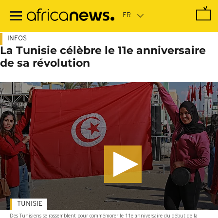
Passer
au
contenu
principal
INFOS
La Tunisie célèbre le 11e anniversaire
de sa révolution
TUNISIE
Des Tunisiens se rassemblent pour commémorer le 11e anniversaire du début de la