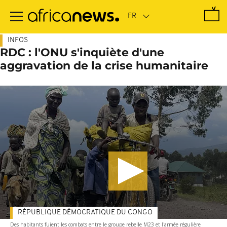
Passer
au
contenu
principal
INFOS
RDC : l'ONU s'inquiète d'une
aggravation de la crise humanitaire
RÉPUBLIQUE DÉMOCRATIQUE DU CONGO
Des habitants fuient les combats entre le groupe rebelle M23 et l'armée régulière