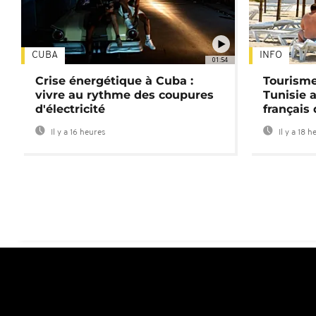
CUBA
INFO
01:54
Crise énergétique à Cuba :
Tourisme
vivre au rythme des coupures
Tunisie 
d'électricité
français
Il y a 16 heures
Il y a 18 h