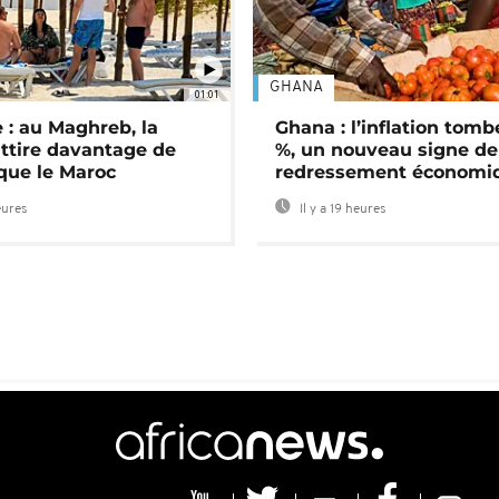
GHANA
01:01
 : au Maghreb, la
Ghana : l’inflation tomb
attire davantage de
%, un nouveau signe de
 que le Maroc
redressement économi
eures
Il y a 19 heures