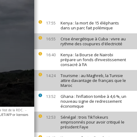
Kenya : la mort de 15 éléphants
17:55
dans un parc fait polémique
Crise énergétique à Cuba : vivre au
16:55
rythme des coupures d'électricité
Kenya : la Bourse de Nairobi
16:40
prépare un fonds d’investissement
consacré à l’IA
Tourisme : au Maghreb, la Tunisie
14:24
attire davantage de français que le
Maroc
Ghana : l’inflation tombe à 4,6 %, un
13:52
nouveau signe de redressement
économique
 l'est de la RDC.
-
ET/AFP or licensors
Sénégal : trois TikTokeurs
12:53
emprisonnés pour avoir critiqué le
président Faye