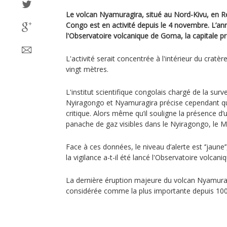
Le volcan Nyamuragira, situé au Nord-Kivu, en 
Congo est en activité depuis le 4 novembre. L’an
l'Observatoire volcanique de Goma, la capitale pr
L'activité serait concentrée à l'intérieur du crat
vingt mètres.
L'institut scientifique congolais chargé de la surv
Nyiragongo et Nyamuragira précise cependant que
critique. Alors même qu’il souligne la présence d’
panache de gaz visibles dans le Nyiragongo, le Ma
Face à ces données, le niveau d’alerte est ‘’jaune’
la vigilance a-t-il été lancé l'Observatoire volca
La dernière éruption majeure du volcan Nyamurag
considérée comme la plus importante depuis 100