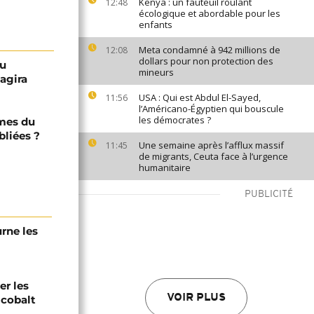
Kenya : un fauteuil roulant
12:48
écologique et abordable pour les
enfants
Meta condamné à 942 millions de
12:08
dollars pour non protection des
au
mineurs
agira
USA : Qui est Abdul El-Sayed,
11:56
l’Américano-Égyptien qui bouscule
les démocrates ?
imes du
bliées ?
Une semaine après l’afflux massif
11:45
de migrants, Ceuta face à l’urgence
humanitaire
PUBLICITÉ
urne les
er les
VOIR PLUS
 cobalt