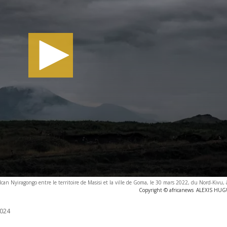
can Nyiragongo entre le territoire de Masisi et la ville de Goma, le 30 mars 2022, du Nord-Kivu, à
Copyright © africanews
ALEXIS HUGU
024