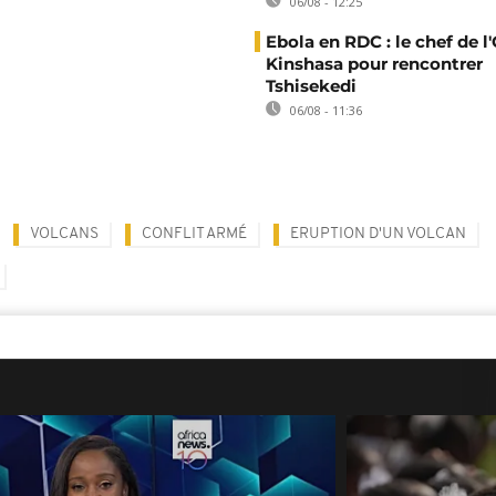
06/08 - 12:25
Ebola en RDC : le chef de l
Kinshasa pour rencontrer
Tshisekedi
06/08 - 11:36
VOLCANS
CONFLIT ARMÉ
ERUPTION D'UN VOLCAN