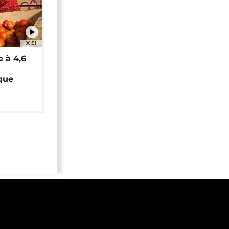
00:51
e à 4,6
que