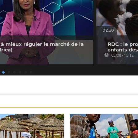
02:20
 à mieux réguler le marché de la
RDC : le pr
rica]
enfants des
05/08 - 15:12