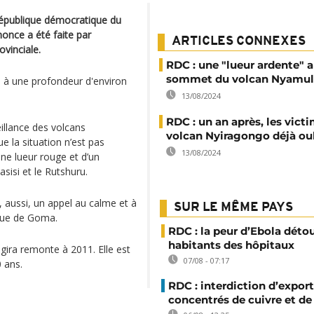
République démocratique du
nonce a été faite par
ARTICLES CONNEXES
ovinciale.
RDC : une "lueur ardente" 
sommet du volcan Nyamul
ère à une profondeur d'environ
13/08/2024
RDC : un an après, les vict
eillance des volcans
volcan Nyiragongo déjà ou
 la situation n’est pas
13/08/2024
une lueur rouge et d’un
sisi et le Rutshuru.
’, aussi, un appel au calme et à
SUR LE MÊME PAYS
nique de Goma.
RDC : la peur d’Ebola déto
habitants des hôpitaux
ira remonte à 2011. Elle est
07/08 - 07:17
 ans.
RDC : interdiction d’export
concentrés de cuivre et de