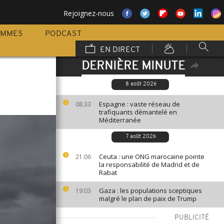
Rejoignez-nous
AMMES
PODCAST
EN DIRECT
DERNIÈRE MINUTE
8 août 2026
Espagne : vaste réseau de
08:33
trafiquants démantelé en
Méditerranée
7 août 2026
Ceuta : une ONG marocaine pointe
21:06
la responsabilité de Madrid et de
Rabat
Gaza : les populations sceptiques
19:03
malgré le plan de paix de Trump
PUBLICITÉ