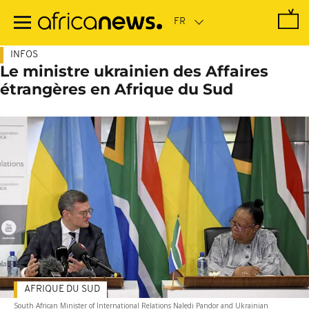
Passer
au
contenu
principal
INFOS
Le ministre ukrainien des Affaires
étrangères en Afrique du Sud
AFRIQUE DU SUD
South African Minister of International Relations Naledi Pandor and Ukrainian