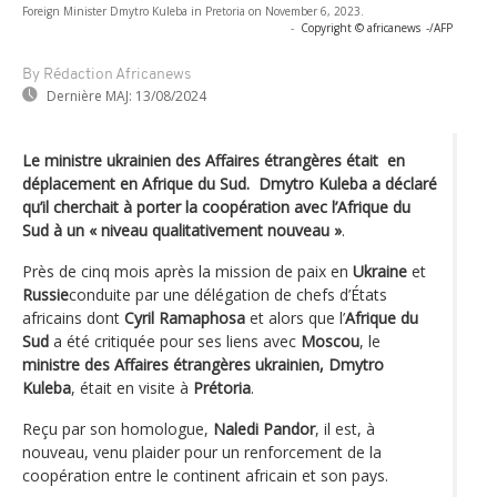
Foreign Minister Dmytro Kuleba in Pretoria on November 6, 2023.
-
Copyright © africanews
-/AFP
By Rédaction Africanews
Dernière MAJ:
13/08/2024
Le ministre ukrainien des Affaires étrangères était en
déplacement en Afrique du Sud. Dmytro Kuleba a déclaré
qu’il cherchait à porter la coopération avec l’Afrique du
Sud à un « niveau qualitativement nouveau »
.
Près de cinq mois après la mission de paix en
Ukraine
et
Russie
conduite par une délégation de chefs d’États
africains dont
Cyril Ramaphosa
et alors que l’
Afrique du
Sud
a été critiquée pour ses liens avec
Moscou
, le
ministre des Affaires étrangères ukrainien, Dmytro
Kuleba
, était en visite à
Prétoria
.
Reçu par son homologue,
Naledi Pandor
, il est, à
nouveau, venu plaider pour un renforcement de la
coopération entre le continent africain et son pays.